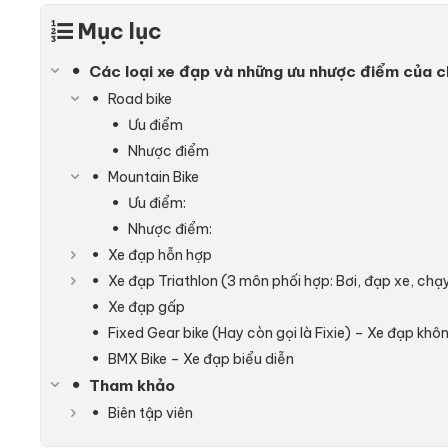
Mục lục
Các loại xe đạp và những ưu nhược điểm của 
Road bike
Ưu điểm
Nhược điểm
Mountain Bike
Ưu điểm:
Nhược điểm:
Xe đạp hỗn hợp
Xe đạp Triathlon (3 môn phối hợp: Bơi, đạp xe, chạ
Xe đạp gấp
Fixed Gear bike (Hay còn gọi là Fixie) – Xe đạp kh
BMX Bike – Xe đạp biểu diễn
Tham khảo
Biên tập viên