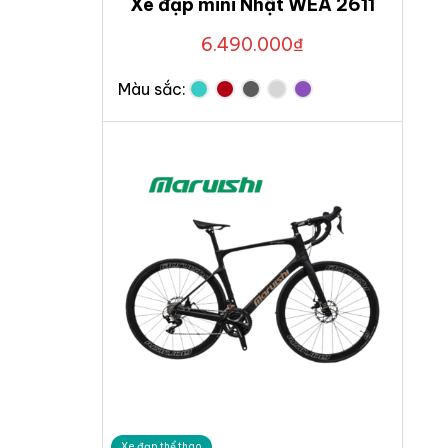
Xe đạp mini Nhật WEA 2611
6.490.000
₫
Màu sắc:
Xe đạp thể thao