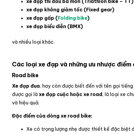
xe đạp thi đấu ba môn (Triathlon bike – TT)
xe đạp không giảm tốc (Fixed gear)
xe đạp gấp (
Folding bike
)
xe đạp biểu diễn (BMX)
và nhiều loại khác.
Các loại xe đạp và những ưu nhược điểm
Road bike
Xe đạp đua
, hay còn được biết đến với tên gọi tiếng
được gọi là
xe đạp cuộc hoặc xe road
, là loại xe 
và hiệu quả.
Đặc điểm của dòng xe road bike:
Xe có trọng lượng nhẹ được thiết kế đặc biệt