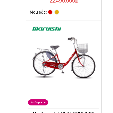
22.490.000
₫
Màu sắc:
Xe đạp mini