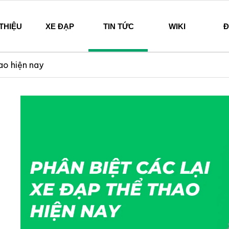
 THIỆU
XE ĐẠP
TIN TỨC
WIKI
Đ
hi – Since 1894
ao hiện nay