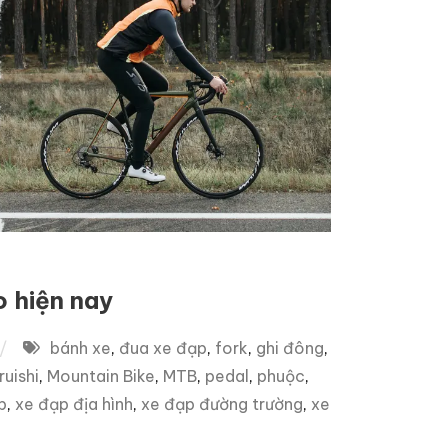
o hiện nay
bánh xe
,
đua xe đạp
,
fork
,
ghi đông
,
uishi
,
Mountain Bike
,
MTB
,
pedal
,
phuộc
,
p
,
xe đạp địa hình
,
xe đạp đường trường
,
xe