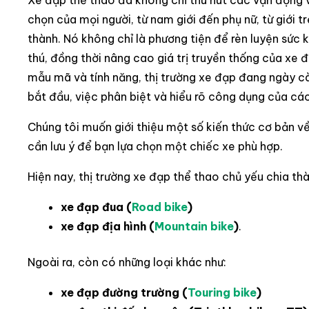
Xe đạp thể thao đã không chỉ thu hút các vận động 
chọn của mọi người, từ nam giới đến phụ nữ, từ giới t
thành. Nó không chỉ là phương tiện để rèn luyện sức
thú, đồng thời nâng cao giá trị truyền thống của xe
mẫu mã và tính năng, thị trường xe đạp đang ngày cà
bắt đầu, việc phân biệt và hiểu rõ công dụng của các
Chúng tôi muốn giới thiệu một số kiến thức cơ bản v
cần lưu ý để bạn lựa chọn một chiếc xe phù hợp.
Hiện nay, thị trường xe đạp thể thao chủ yếu chia thàn
xe đạp đua (
Road bike
)
xe đạp địa hình (
Mountain bike
)
.
Ngoài ra, còn có những loại khác như:
xe đạp đường trường (
Touring bike
)