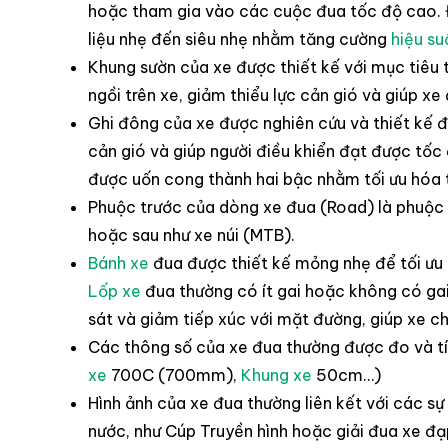
hoặc tham gia vào các cuộc đua tốc độ cao. 
liệu nhẹ đến siêu nhẹ nhằm tăng cường
hiệu su
Khung sườn của xe được thiết kế với mục tiêu tố
ngồi trên xe, giảm thiểu lực cản gió và giúp xe
Ghi đông của xe được nghiên cứu và thiết kế để
cản gió và giúp người điều khiển đạt được tố
được uốn cong thành hai bậc nhằm tối ưu hóa t
Phuộc trước của dòng xe đua (Road) là phuộc
hoặc sau như xe núi (MTB).
Bánh xe
đua được thiết kế mỏng nhẹ để tối ưu 
Lốp xe
đua thường có ít gai hoặc không có gai
sát và giảm tiếp xúc với mặt đường, giúp xe c
Các thông số của xe đua thường được đo và t
xe
700C (700mm),
Khung xe
50cm…)
Hình ảnh của xe đua thường liên kết với các sự
nước, như Cúp Truyền hình hoặc giải đua xe đạp