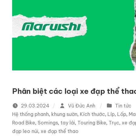
Phân biệt các loại xe đạp thể tha
29.03.2024
Vũ Đức Anh
Tin tức
Hệ thống phanh
,
khung sườn
,
Kích thước
,
Líp
,
Lốp
,
Mar
Road Bike
,
Somings
,
tay lái
,
Touring Bike
,
Trục
,
xe đạ
đạp leo núi
,
xe đạp thể thao