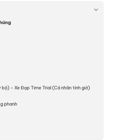
chúng
y bộ) – Xe Đạp Time Trial (Cá nhân tính giờ)
ông phanh