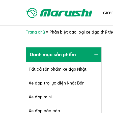
Skip
to
GIỚI
content
Xe đạp Nhật Bản nguyên thùng mới 100%
Xe đạp Nhật Bản Maruis
Trang chủ
»
Phân biệt các loại xe đạp thể th
Danh mục sản phẩm
Tất cả sản phẩm xe đạp Nhật
Xe đạp trợ lực điện Nhật Bản
Xe đạp mini
Xe đạp cào cào