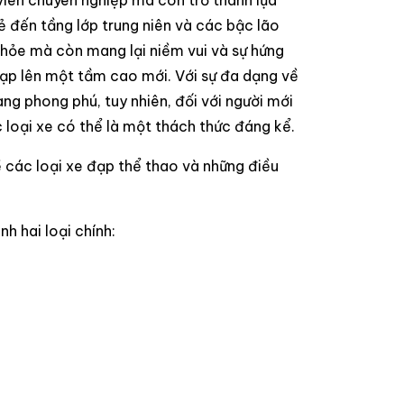
viên chuyên nghiệp mà còn trở thành lựa
rẻ đến tầng lớp trung niên và các bậc lão
 khỏe mà còn mang lại niềm vui và sự hứng
 đạp lên một tầm cao mới. Với sự đa dạng về
ng phong phú, tuy nhiên, đối với người mới
 loại xe có thể là một thách thức đáng kể.
ề các loại xe đạp thể thao và những điều
h hai loại chính: