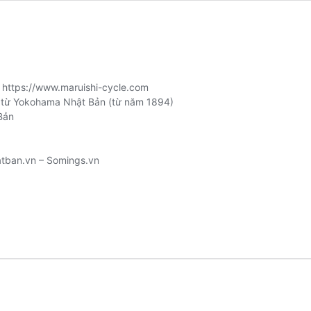
:
https://www.maruishi-cycle.com
 từ Yokohama Nhật Bản (từ năm 1894)
Bản
tban.vn
–
Somings.vn