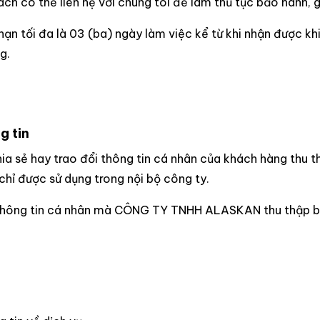
h có thể liên hệ với chúng tôi để làm thủ tục bảo hành, g
i hạn tối đa là 03 (ba) ngày làm việc kể từ khi nhận được k
g.
g tin
ia sẻ hay trao đổi thông tin cá nhân của khách hàng thu 
chỉ được sử dụng trong nội bộ công ty.
ng thông tin cá nhân mà CÔNG TY TNHH ALASKAN thu thập 