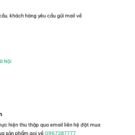
cầu, khách hàng yêu cầu gửi mail về
à Nội
h
ực hiện thu thập qua email liên hệ đặt mua
mua sản phẩm gọi về
0967287777