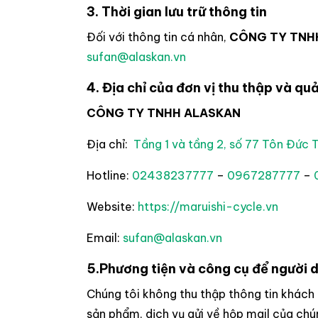
3. Thời gian lưu trữ thông tin
Đối với thông tin cá nhân,
CÔNG TY TNH
sufan@alaskan.vn
4. Địa chỉ của đơn vị thu thập và qu
CÔNG TY TNHH ALASKAN
Địa chỉ:
Tầng 1 và tầng 2, số 77 Tôn Đức
Hotline:
02438237777
–
0967287777
–
Website:
https://maruishi-cycle.vn
Email:
sufan@alaskan.vn
5.Phương tiện và công cụ để người d
Chúng tôi không thu thập thông tin khách
sản phẩm, dịch vụ gửi về hộp mail của ch