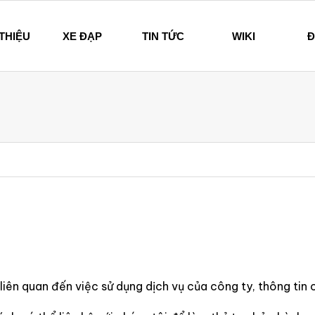
 THIỆU
XE ĐẠP
TIN TỨC
WIKI
Đ
hi – Since 1894
liên quan đến việc sử dụng dịch vụ của công ty, thông tin 