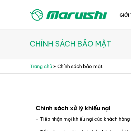
Skip
to
GIỚI
content
Xe đạp Nhật Bản nguyên thùng mới 100%
Xe đạp Nhật Bản Maruis
CHÍNH SÁCH BẢO MẬT
Trang chủ
»
Chính sách bảo mật
Chính sách xử lý khiếu nại
– Tiếp nhận mọi khiếu nại của khách hàng 