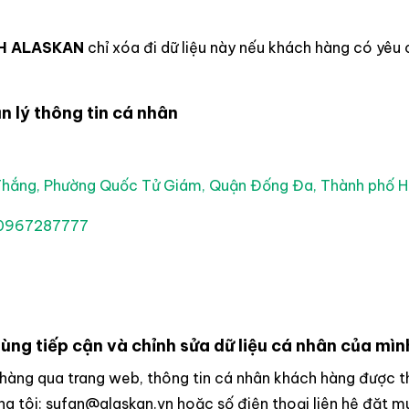
H ALASKAN
chỉ xóa đi dữ liệu này nếu khách hàng có yêu 
ản lý thông tin cá nhân
 Thắng, Phường Quốc Tử Giám, Quận Đống Đa, Thành phố H
0967287777
ùng tiếp cận và chỉnh sửa dữ liệu cá nhân của mìn
 hàng qua trang web, thông tin cá nhân khách hàng được th
úng tôi: sufan@alaskan.vn hoặc số điện thoại liên hệ đặt 