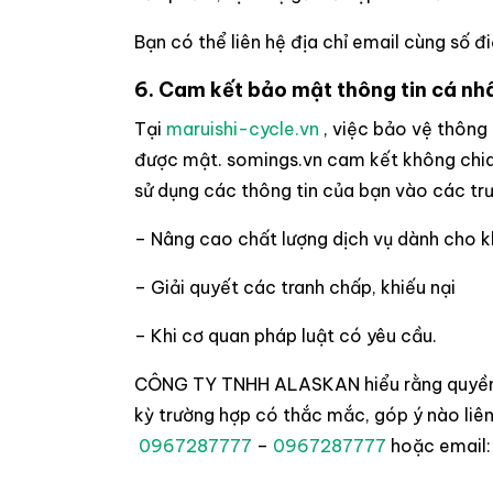
Bạn có thể liên hệ địa chỉ email cùng số đ
6. Cam kết bảo mật thông tin cá n
Tại
maruishi-cycle.vn
, việc bảo vệ thông
được mật. somings.vn cam kết không chia 
sử dụng các thông tin của bạn vào các tr
– Nâng cao chất lượng dịch vụ dành cho 
– Giải quyết các tranh chấp, khiếu nại
– Khi cơ quan pháp luật có yêu cầu.
CÔNG TY TNHH ALASKAN hiểu rằng quyền lợi
kỳ trường hợp có thắc mắc, góp ý nào li
0967287777
–
0967287777
hoặc email