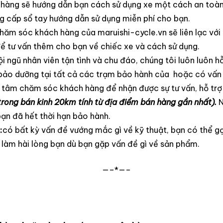
 hàng sẽ hướng dẫn bạn cách sử dụng xe một cách an toàn 
ng cấp sổ tay hướng dẫn sử dụng miễn phí cho bạn.
hăm sóc khách hàng của maruishi-cycle.vn sẽ liên lạc với 
ể tư vấn thêm cho bạn về chiếc xe và cách sử dụng.
ội ngũ nhân viên tận tình và chu đáo, chúng tôi luôn luôn 
ảo dưỡng tại tất cả các trạm bảo hành của hoặc có vấn 
g tâm chăm sóc khách hàng để nhận được sự tư vấn, hỗ trợ
i trong bán kinh 20km tính từ địa điểm bán hàng gần nhất).
N
bạn đã hết thời hạn bảo hành.
:
có bất kỳ vấn đề vướng mắc gì về kỹ thuật, bạn có thể gọ
ẽ làm hài lòng bạn dù bạn gặp vấn đề gì về sản phẩm.
—–*—–