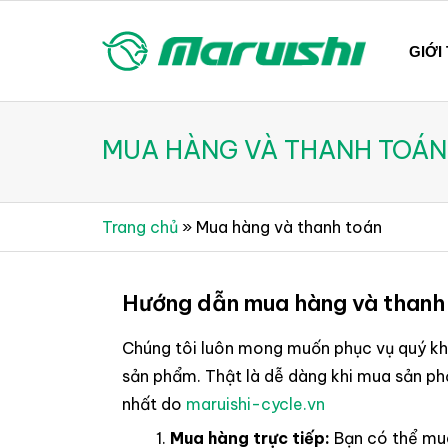
Skip
to
GIỚI
content
Xe đạp Nhật Bản nguyên thùng mới 100%
Xe đạp Nhật Bản Maruis
MUA HÀNG VÀ THANH TOÁN
Trang chủ
»
Mua hàng và thanh toán
Hướng dẫn mua hàng và thanh
Chúng tôi luôn mong muốn phục vụ quý khá
sản phẩm. Thật là dễ dàng khi mua sản p
nhất do
maruishi-cycle.vn
Mua hàng trực tiếp:
Bạn có thể mua