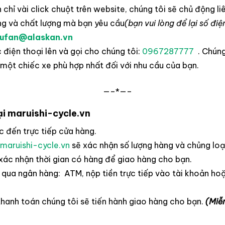
 chỉ vài click chuột trên website, chúng tôi sẽ chủ động l
ng và chất lượng mà bạn yêu cầu
(bạn vui lòng để lại số điệ
ufan@alaskan.vn
 điện thoại lên và gọi cho chúng tôi:
0967287777
. Chún
ột chiếc xe phù hợp nhất đối với nhu cầu của bạn.
—–*—–
i maruishi-cycle.vn
c đến trực tiếp cửa hàng.
maruishi-cycle.vn
sẽ xác nhận số lượng hàng và chủng loạ
xác nhận thời gian có hàng để giao hàng cho bạn.
qua ngân hàng: ATM, nộp tiền trực tiếp vào tài khoản hoặ
thanh toán chúng tôi sẽ tiến hành giao hàng cho bạn.
(Miễn