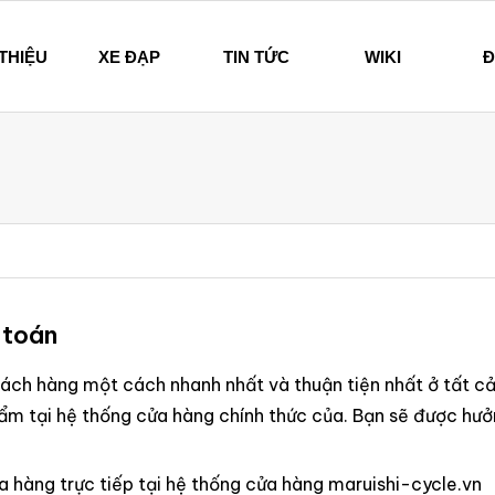
 THIỆU
XE ĐẠP
TIN TỨC
WIKI
Đ
hi – Since 1894
 toán
ch hàng một cách nhanh nhất và thuận tiện nhất ở tất cả
hẩm tại hệ thống cửa hàng chính thức của. Bạn sẽ được h
 hàng trực tiếp tại hệ thống cửa hàng maruishi-cycle.vn