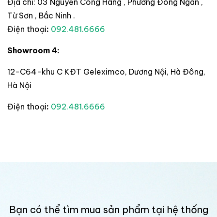
Địa chỉ: 03 Nguyễn Công Hãng , Phường Đông Ngàn ,
Từ Sơn , Bắc Ninh .
Điện thoại
:
092.481.6666
Showroom 4:
12-C64-khu C KĐT Geleximco, Dương Nội, Hà Đông,
Hà Nội
Điện thoại
:
092.481.6666
Bạn có thể tìm mua sản phẩm tại hệ thống