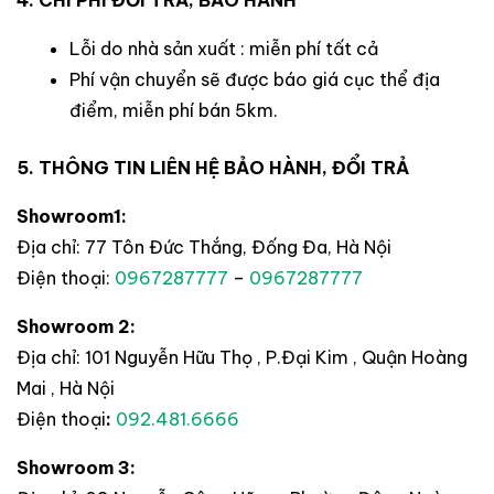
4. CHI PHÍ ĐỔI TRẢ, BẢO HÀNH
Lỗi do nhà sản xuất : miễn phí tất cả
Phí vận chuyển sẽ được báo giá cục thể địa
điểm, miễn phí bán 5km.
5. THÔNG TIN LIÊN HỆ BẢO HÀNH, ĐỔI TRẢ
Showroom1:
Địa chỉ: 77 Tôn Đức Thắng, Đống Đa, Hà Nội
Điện thoại:
0967287777
–
0967287777
Showroom 2:
Địa chỉ: 101 Nguyễn Hữu Thọ , P.Đại Kim , Quận Hoàng
Mai , Hà Nội
Điện thoại
:
092.481.6666
Showroom 3: