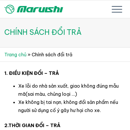
Skip
to
Xe đạp Nhật Bản nguyên thùng mới 100%
Xe đạp Nhật Bản Maruishi –
content
CHÍNH SÁCH ĐỔI TRẢ
Since 1894
Trang chủ
»
Chính sách đổi trả
1. ĐIỀU KIỆN ĐỔI – TRẢ
Xe lỗi do nhà sản xuất, giao không đúng mẫu
mã(sai màu, chủng loại …)
Xe không bị tai nạn, không đổi sản phẩm nếu
người sử dụng cố ý gây hư hại cho xe.
2.THỜI GIAN ĐỔI – TRẢ