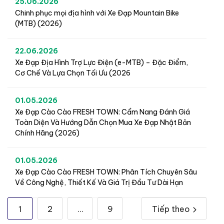
25.06.2026
Chinh phục mọi địa hình với Xe Đạp Mountain Bike
(MTB) (2026)
22.06.2026
Xe Đạp Địa Hình Trợ Lực Điện (e-MTB) – Đặc Điểm,
Cơ Chế Và Lựa Chọn Tối Ưu (2026
01.05.2026
Xe Đạp Cào Cào FRESH TOWN: Cẩm Nang Đánh Giá
Toàn Diện Và Hướng Dẫn Chọn Mua Xe Đạp Nhật Bản
Chính Hãng (2026)
01.05.2026
Xe Đạp Cào Cào FRESH TOWN: Phân Tích Chuyên Sâu
Về Công Nghệ, Thiết Kế Và Giá Trị Đầu Tư Dài Hạn
1
2
…
9
Tiếp theo
Phân