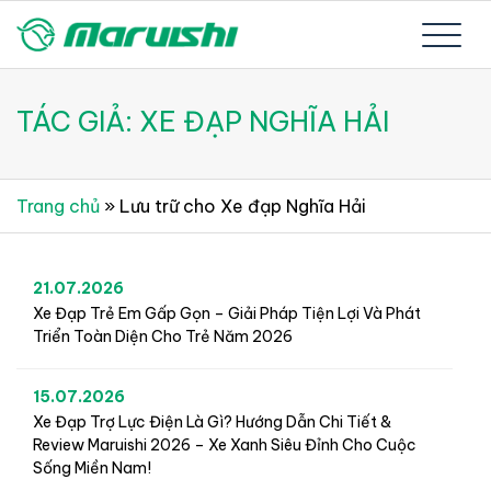
Skip
to
Xe đạp Nhật Bản nguyên thùng mới 100%
Xe đạp Nhật Bản Maruishi –
content
TÁC GIẢ:
XE ĐẠP NGHĨA HẢI
Since 1894
Trang chủ
»
Lưu trữ cho Xe đạp Nghĩa Hải
21.07.2026
Xe Đạp Trẻ Em Gấp Gọn – Giải Pháp Tiện Lợi Và Phát
Triển Toàn Diện Cho Trẻ Năm 2026
15.07.2026
Xe Đạp Trợ Lực Điện Là Gì? Hướng Dẫn Chi Tiết &
Review Maruishi 2026 – Xe Xanh Siêu Đỉnh Cho Cuộc
Sống Miền Nam!