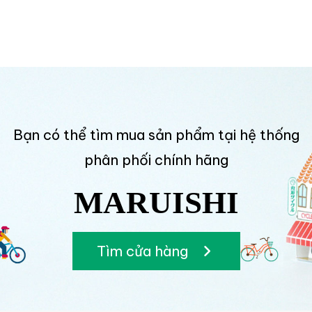
trang
bài
viết
Bạn có thể tìm mua sản phẩm tại hệ thống
phân phối chính hãng
MARUISHI
Tìm cửa hàng