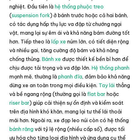
nghiệt. Đầu tiên là
hệ thống phuộc treo
(
suspension fork
) ở bánh trước hoặc cả hai bánh,
có tác dụng hấp thụ lực va đập từ chướng ngại
vật, mang lại sự êm ái và khả năng bám đường tốt
hơn. Tiếp theo là
lốp xe
núm lớn, có tiết diện rộng
và nhiều gai, tăng cường độ bám và khả năng
chống thủng.
Bánh xe
được thiết kế bền bỉ hơn để
chịu được tải trọng và va đập lớn.
Hệ thống phanh
mạnh mẽ, thường là
phanh đĩa
, đảm bảo khả năng
dừng xe an toàn trong mọi điều kiện.
Tay lái
thẳng
và bề ngang rộng (thường gọi là
flat bar
hoặc
riser bar
) giúp cải thiện sự ổn định và kiểm soát
trên địa hình khó khăn, mang lại tư thế lái thoải
mái hơn. Ngoài ra, xe đạp leo núi còn có hệ thống
bánh răng
với tỷ lệ rộng (nhiều cấp số), được tối
ưu hóa cho từng loại địa hình và ứng dụng cụ thể