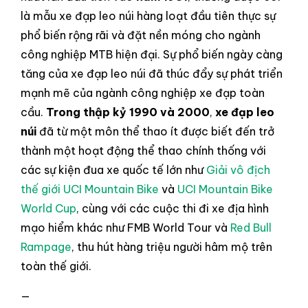
là mẫu xe đạp leo núi hàng loạt đầu tiên thực sự
phổ biến rộng rãi và đặt nền móng cho ngành
công nghiệp MTB hiện đại. Sự phổ biến ngày càng
tăng của xe đạp leo núi đã thúc đẩy sự phát triển
mạnh mẽ của ngành công nghiệp xe đạp toàn
cầu.
Trong thập kỷ 1990 và 2000
,
xe đạp leo
núi
đã từ một môn thể thao ít được biết đến trở
thành một hoạt động thể thao chính thống với
các sự kiện đua xe quốc tế lớn như
Giải vô địch
thế giới UCI Mountain Bike
và
UCI Mountain Bike
World Cup
, cùng với các cuộc thi đi xe địa hình
mạo hiểm khác như FMB World Tour và
Red Bull
Rampage
, thu hút hàng triệu người hâm mộ trên
toàn thế giới.
—