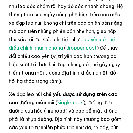
như leo dốc chậm rãi hay đổ dốc nhanh chóng. Hệ
thống treo sau ngày càng phổ biến trên các mẫu
xe đạp leo núi, không chỉ trên các phiên bản nặng
mà còn trên những phiên bản nhẹ hơn, giúp hấp
thụ sốc tối đa. Các chi tiết như
cọc yên có thể
điều chỉnh nhanh chóng
(
dropper post
) để thay
đổi chiều cao yên (vị trí yên cao hơn thường có
hiệu suất tốt hơn khi đạp, nhưng có thể gây nguy
hiểm trong môi trường địa hình khắc nghiệt, đòi
hỏi hạ thấp trọng tâm).
Xe đạp leo núi
chủ yếu được sử dụng trên các
con đường mòn núi
(
singletrack
), đường đơn,
đường cứu hỏa (fire road) và các bề mặt không
phải là nhựa đường. Địa hình này thường bao gồm
các yếu tố tự nhiên phức tạp như đá, rễ cây, bùn