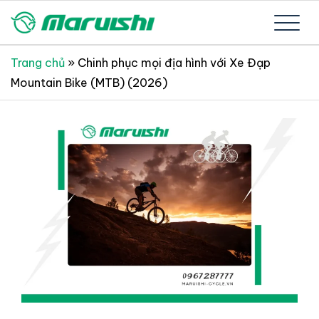
Skip
to
Xe đạp Nhật Bản nguyên thùng mới 100%
Xe đạp Nhật Bản Maruishi –
content
Trang chủ
»
Chinh phục mọi địa hình với Xe Đạp
Mountain Bike (MTB) (2026)
Since 1894