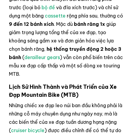
trước (loại bỏ
bộ đề
và đĩa xích trước) và chỉ sử
dụng một băng
cassette
rộng phía sau, thường có
9 đến 12 bánh xích
. Mặc dù
bánh răng 1x
giúp
giảm trọng lượng tổng thể của xe đạp, tạo
khoảng sáng gầm xe và đơn giản hóa việc lựa
chọn bánh răng,
hệ thống truyền động 2 hoặc 3
bánh
(
derailleur gears
) vẫn còn phổ biến trên các
mẫu xe đạp cấp thấp và một số dòng xe touring
MTB.
Lịch Sử Hình Thành và Phát Triển của Xe
Đạp Mountain Bike (MTB)
Những chiếc xe đạp leo núi ban đầu không phải là
những cỗ máy chuyên dụng như ngày nay, mà là
các biến thể của xe đạp tuần dương hạng nặng
(
cruiser bicycle
) được điều chỉnh để có thể tự do