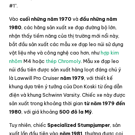
#1”.
Vào
cuối những năm 1970
và
đầu những năm
1980
, các hãng sản xuất xe đạp đường bộ lớn,
nhận thấy tiềm năng của thị trường mới nổi này,
bắt đầu sản xuất các mẫu xe đạp leo núi sử dụng
vật liệu nhẹ và công nghệ cao hơn, như
hợp kim
nhôm
M4 hoặc
thép Chromoly
. Mẫu xe đạp leo
núi đầu tiên được sản xuất hàng loạt đáng chú ý
là Lawwill Pro Cruiser
năm 1979
, với thiết kế
khung dựa trên ý tưởng của Don Koski từ ống dẫn
điện và khung Schwinn Varsity. Chiếc xe này được
sản xuất trong khoảng thời gian
từ năm 1979 đến
1980
, với giá khoảng
500 đô la Mỹ
.
Tuy nhiên, chiếc
Specialized Stumpjumper
, sản
xuất lần đầu tiên vào
năm 1981
, thường được coi