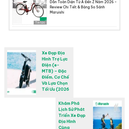
Dẫn Toàn Diện Từ A Đến Z Năm 2026 –
Review Chi Tiết & Bảng So Sánh
Maruishi
Tin tức
Xe Đạp Địa
Hình Trợ Lực
Điện (e-
MTB) – Đặc
Điểm, Cơ Chế
Và Lựa Chọn
Tối Ưu (2026
Khám Phá
Lịch Sử Phát
Triển Xe Đạp
Địa Hình
Cùng