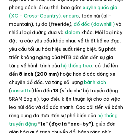
phong cách lái cụ thể, bao gồm
xuyên quốc gia
(XC – Cross-Country)
,
enduro
, toàn núi (all-
mountain), tự do (freeride),
đổ dốc (downhill)
và
nhiều loại đường đua và
slalom
khác. Mỗi loại này
đặt ra các yêu cầu khác nhau về thiết kế xe đạp,
yêu cầu tối ưu hóa hiệu suất riêng biệt. Sự phát
triển không ngừng của MTB đã dẫn đến sự gia
tăng về hành trình của
hệ thống treo
, có thể lên
đến
8 inch (200 mm)
hoặc hơn ở các dòng xe
chuyên đổ dốc, và tăng số lượng
bánh xích
(
cassette
) lên đến
13
(ví dụ như bộ truyền động
SRAM Eagle), tạo điều kiện thuận lợi cho cả việc
leo núi dốc và đổ dốc nhanh. Các cải tiến về bánh
răng cũng đã đưa đến sự phổ biến của
hệ thống
truyền động
“1x” (đọc là “one-by”)
, giúp đơn
giản hóa quá trình chuyển đổi bánh răng phía