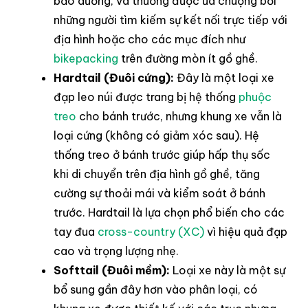
bảo dưỡng, và thường được ưa chuộng bởi
những người tìm kiếm sự kết nối trực tiếp với
địa hình hoặc cho các mục đích như
bikepacking
trên đường mòn ít gồ ghề.
Hardtail (Đuôi cứng):
Đây là một loại xe
đạp leo núi được trang bị hệ thống
phuộc
treo
cho bánh trước, nhưng khung xe vẫn là
loại cứng (không có giảm xóc sau). Hệ
thống treo ở bánh trước giúp hấp thụ sốc
khi di chuyển trên địa hình gồ ghề, tăng
cường sự thoải mái và kiểm soát ở bánh
trước. Hardtail là lựa chọn phổ biến cho các
tay đua
cross-country (XC)
vì hiệu quả đạp
cao và trọng lượng nhẹ.
Softtail (Đuôi mềm):
Loại xe này là một sự
bổ sung gần đây hơn vào phân loại, có