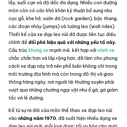
lầy, suối cạn và độ dốc đa dạng. Nhiều con đường
mòn còn có các khó khăn kỹ thuật bổ sung như
cọc gỗ, khe hở, vườn đá (rock garden), bậc thang,
các đoạn nhảy (jumps) và tường leo (wall rides).
Thiết kế của xe đạp leo núi đã được liên tục điều
chỉnh để
đối phó hiệu quả với những yếu tố này.
Cấu trúc
khung xe
mạnh mẽ, kết hợp với
vành xe
chắc chắn hơn và lốp rộng hơn, đã làm cho phong
cách xe đạp này trở nên phổ biến không chỉ trong
môi trường địa hình mà còn trong đô thị và giao
thông hàng ngày, nơi người lái thường xuyên phải
vượt qua những chướng ngại vật như ổ gà, gờ giảm
tốc và lề đường.
Kể từ sự ra đời của môn thể thao xe đạp leo núi
vào
những năm 1970
, đã xuất hiện nhiều dạng xe
đạp leo núi mới, mỗi loại được tối ưu hóa cho một