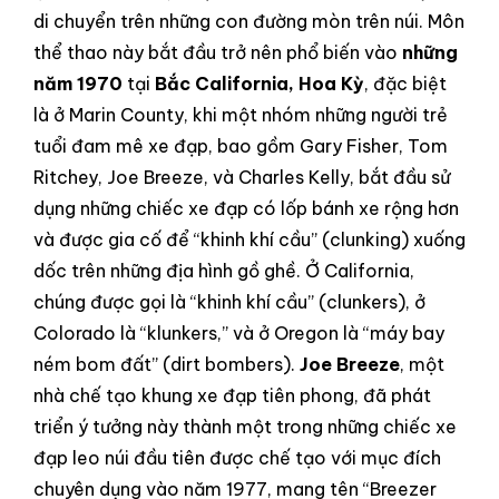
di chuyển trên những con đường mòn trên núi. Môn
thể thao này bắt đầu trở nên phổ biến vào
những
năm 1970
tại
Bắc California, Hoa Kỳ
, đặc biệt
là ở Marin County, khi một nhóm những người trẻ
tuổi đam mê xe đạp, bao gồm Gary Fisher, Tom
Ritchey, Joe Breeze, và Charles Kelly, bắt đầu sử
dụng những chiếc xe đạp có lốp bánh xe rộng hơn
và được gia cố để “khinh khí cầu” (clunking) xuống
dốc trên những địa hình gồ ghề. Ở California,
chúng được gọi là “khinh khí cầu” (clunkers), ở
Colorado là “klunkers,” và ở Oregon là “máy bay
ném bom đất” (dirt bombers).
Joe Breeze
, một
nhà chế tạo khung xe đạp tiên phong, đã phát
triển ý tưởng này thành một trong những chiếc xe
đạp leo núi đầu tiên được chế tạo với mục đích
chuyên dụng vào năm 1977, mang tên “Breezer