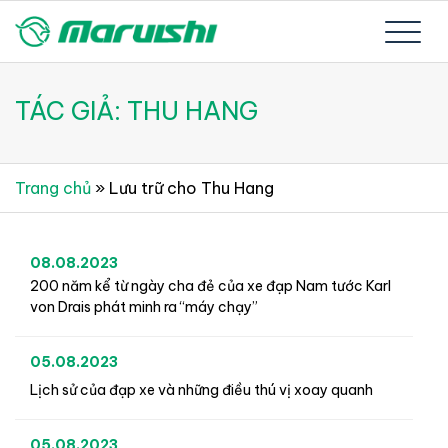
Skip
to
Xe đạp Nhật Bản nguyên thùng mới 100%
Xe đạp Nhật Bản Maruishi –
content
TÁC GIẢ:
THU HANG
Since 1894
Trang chủ
»
Lưu trữ cho Thu Hang
08.08.2023
200 năm kể từ ngày cha đẻ của xe đạp Nam tước Karl
von Drais phát minh ra “máy chạy”
05.08.2023
Lịch sử của đạp xe và những điều thú vị xoay quanh
05.08.2023