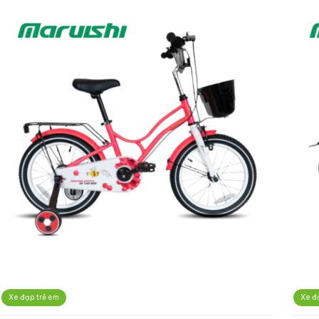
Xe đạp trẻ em
Xe đ