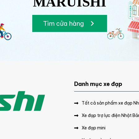
MARUISHI
Tìm cửa hàng
Danh mục xe đạp
Tất cả sản phẩm xe đạp N
Xe đạp trợ lực điện Nhật Bả
Xe đạp mini