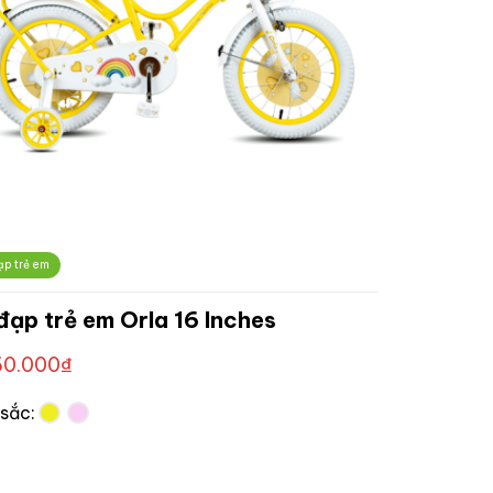
ạp trẻ em
đạp trẻ em Orla 16 Inches
60.000
₫
sắc: