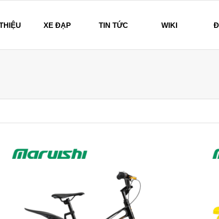
 THIỆU
XE ĐẠP
TIN TỨC
WIKI
Đ
hi – Since 1894