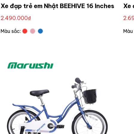
Xe đạp trẻ em Nhật BEEHIVE 16 Inches
Xe 
2.490.000
₫
2.6
Màu sắc:
Màu 