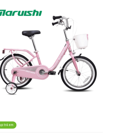
ạp trẻ em