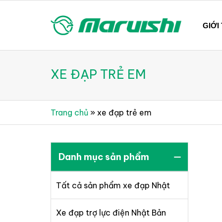
Skip
to
GIỚI
content
Xe đạp Nhật Bản nguyên thùng mới 100%
Xe đạp Nhật Bản Maruis
XE ĐẠP TRẺ EM
Trang chủ
»
xe đạp trẻ em
Danh mục sản phẩm
Tất cả sản phẩm xe đạp Nhật
Xe đạp trợ lực điện Nhật Bản