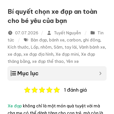
Bí quyết chọn xe đạp an toàn
cho bé yêu của bạn
07.07.2026
Tuyết Nguyễn
Tin
tức
Bàn đạp
,
bánh xe
,
carbon
,
ghi đông
,
Kích thước
,
Lốp
,
nhôm
,
Săm
,
tay lái
,
Vành bánh xe
,
xe đạp
,
xe đạp địa hình
,
Xe đạp mini
,
Xe đạp
thăng bằng
,
xe đạp thể thao
,
Yên xe
Mục lục
1 đánh giá
Xe đạp
không chỉ là một món quà tuyệt vời mà
cha mẹ có thể dành tặng cho con trẻ, mà còn là