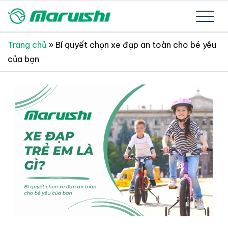
Skip
to
Xe đạp Nhật Bản nguyên thùng mới 100%
Xe đạp Nhật Bản Maruishi –
content
Trang chủ
»
Bí quyết chọn xe đạp an toàn cho bé yêu
của bạn
Since 1894