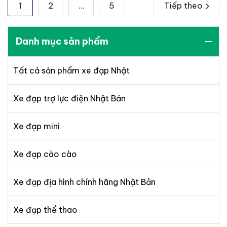
1
2
…
5
Tiếp theo
Phân
trang
Danh mục sản phẩm
bài
viết
Tất cả sản phẩm xe đạp Nhật
Xe đạp trợ lực điện Nhật Bản
Xe đạp mini
Xe đạp cào cào
Xe đạp địa hình chính hãng Nhật Bản
Xe đạp thể thao