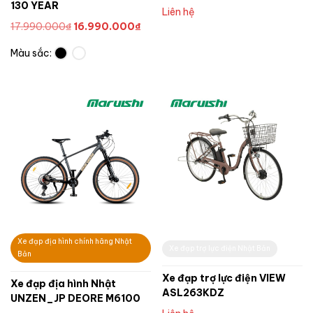
130 YEAR
Liên hệ
Giá
Giá
17.990.000
₫
16.990.000
₫
gốc
hiện
Màu sắc:
là:
tại
17.990.000₫.
là:
16.990.000₫.
Xe đạp địa hình chính hãng Nhật
Xe đạp trợ lực điện Nhật Bản
Bản
Xe đạp trợ lực điện VIEW
Xe đạp địa hình Nhật
ASL263KDZ
UNZEN_JP DEORE M6100