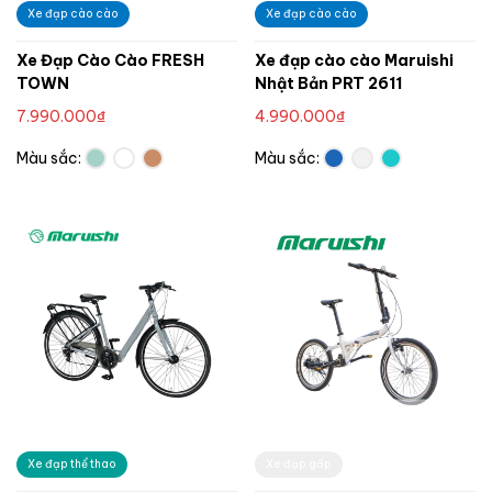
Xe đạp cào cào
Xe đạp cào cào
Xe Đạp Cào Cào FRESH
Xe đạp cào cào Maruishi
TOWN
Nhật Bản PRT 2611
7.990.000
₫
4.990.000
₫
Màu sắc:
Màu sắc:
Xe đạp thể thao
Xe đạp gấp