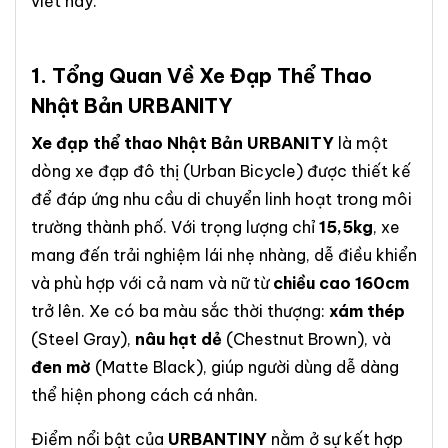
viết này.
1. Tổng Quan Về
Xe Đạp Thể Thao
Nhật Bản URBANITY
Xe đạp thể thao Nhật Bản URBANITY
là một
dòng xe đạp đô thị (Urban Bicycle) được thiết kế
để đáp ứng nhu cầu di chuyển linh hoạt trong môi
trường thành phố. Với trọng lượng chỉ
15,5kg
, xe
mang đến trải nghiệm lái nhẹ nhàng, dễ điều khiển
và phù hợp với cả nam và nữ từ
chiều cao 160cm
trở lên. Xe có ba màu sắc thời thượng:
xám thép
(Steel Gray),
nâu hạt dẻ
(Chestnut Brown), và
đen mờ
(Matte Black), giúp người dùng dễ dàng
thể hiện phong cách cá nhân.
Điểm nổi bật của
URBANTINY
nằm ở sự kết hợp