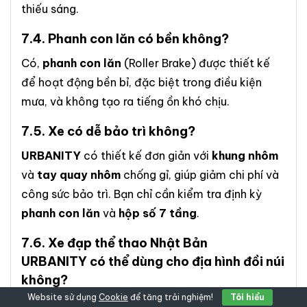
thiếu sáng.
7.4.
Phanh con lăn
có bền không?
Có,
phanh con lăn
(Roller Brake) được thiết kế
để hoạt động bền bỉ, đặc biệt trong điều kiện
mưa, và không tạo ra tiếng ồn khó chịu.
7.5. Xe có dễ bảo trì không?
URBANITY
có thiết kế đơn giản với
khung nhôm
và
tay quay nhôm
chống gỉ, giúp giảm chi phí và
công sức bảo trì. Bạn chỉ cần kiểm tra định kỳ
phanh con lăn
và
hộp số 7 tầng
.
7.6.
Xe đạp thể thao Nhật Bản
URBANITY
có thể dùng cho địa hình đồi núi
không?
Website sử dụng
Cookie
để tăng trải nghiệm!
Tôi hiểu
Xe được tối ưu cho môi trường đô thị với
hộp số 7