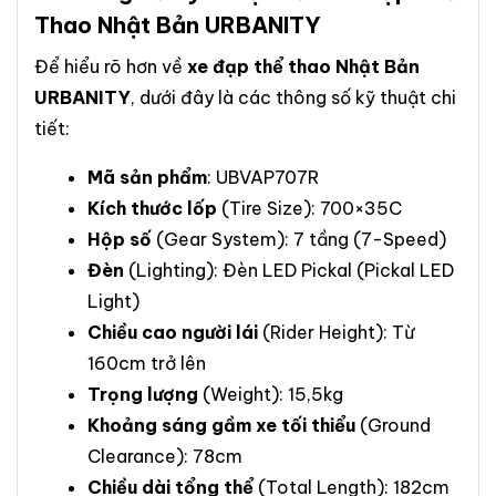
Thao Nhật Bản URBANITY
Để hiểu rõ hơn về
xe đạp thể thao Nhật Bản
URBANITY
, dưới đây là các thông số kỹ thuật chi
tiết:
Mã sản phẩm
: UBVAP707R
Kích thước lốp
(Tire Size): 700×35C
Hộp số
(Gear System): 7 tầng (7-Speed)
Đèn
(Lighting): Đèn LED Pickal (Pickal LED
Light)
Chiều cao người lái
(Rider Height): Từ
160cm trở lên
Trọng lượng
(Weight): 15,5kg
Khoảng sáng gầm xe tối thiểu
(Ground
Clearance): 78cm
Chiều dài tổng thể
(Total Length): 182cm