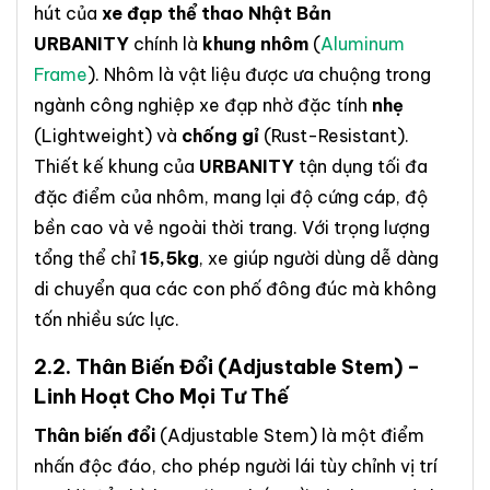
hút của
xe đạp thể thao Nhật Bản
URBANITY
chính là
khung nhôm
(
Aluminum
Frame
). Nhôm là vật liệu được ưa chuộng trong
ngành công nghiệp xe đạp nhờ đặc tính
nhẹ
(Lightweight) và
chống gỉ
(Rust-Resistant).
Thiết kế khung của
URBANITY
tận dụng tối đa
đặc điểm của nhôm, mang lại độ cứng cáp, độ
bền cao và vẻ ngoài thời trang. Với trọng lượng
tổng thể chỉ
15,5kg
, xe giúp người dùng dễ dàng
di chuyển qua các con phố đông đúc mà không
tốn nhiều sức lực.
2.2.
Thân Biến Đổi
(Adjustable Stem) –
Linh Hoạt Cho Mọi Tư Thế
Thân biến đổi
(Adjustable Stem) là một điểm
nhấn độc đáo, cho phép người lái tùy chỉnh vị trí