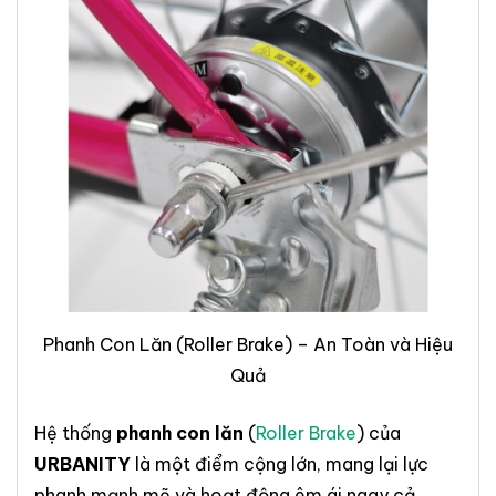
Phanh Con Lăn (Roller Brake) – An Toàn và Hiệu
Quả
Hệ thống
phanh con lăn
(
Roller Brake
) của
URBANITY
là một điểm cộng lớn, mang lại lực
phanh mạnh mẽ và hoạt động êm ái ngay cả