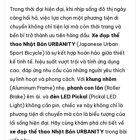
Trong thời đại hiện đại, khi nhịp sống đô thị ngày
càng hối hả, việc lựa chọn một phương tiện di
chuyển không chỉ tiện lợi mà còn thời trang và
bền bỉ trở thành ưu tiên hàng đầu.
Xe đạp thể
thao Nhật Bản URBANITY
(Japanese Urban
Sport Bicycle) là sự kết hợp hoàn hảo giữa thiết
kế tinh tế, hiệu suất vượt trội và tính ứng dụng
cao, đáp ứng nhu cầu của những người yêu thích
sự linh hoạt và phong cách. Với
khung nhôm
(Aluminum Frame) nhẹ,
phanh con lăn
(Roller
Brake) êm ái, và
đèn LED Pickal
(Pickal LED
Light) không cần pin, chiếc xe này không chỉ là
phương tiện di chuyển mà còn là biểu tượng của
lối sống hiện đại. Hãy cùng khám phá chi tiết về
xe đạp thể thao Nhật Bản URBANITY
trong bài