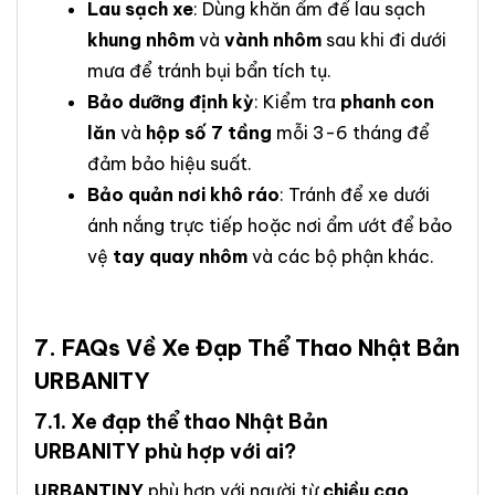
Lau sạch xe
: Dùng khăn ẩm để lau sạch
khung nhôm
và
vành nhôm
sau khi đi dưới
mưa để tránh bụi bẩn tích tụ.
Bảo dưỡng định kỳ
: Kiểm tra
phanh con
lăn
và
hộp số 7 tầng
mỗi 3-6 tháng để
đảm bảo hiệu suất.
Bảo quản nơi khô ráo
: Tránh để xe dưới
ánh nắng trực tiếp hoặc nơi ẩm ướt để bảo
vệ
tay quay nhôm
và các bộ phận khác.
7. FAQs Về
Xe Đạp Thể Thao Nhật Bản
URBANITY
7.1.
Xe đạp thể thao Nhật Bản
URBANITY
phù hợp với ai?
URBANTINY
phù hợp với người từ
chiều cao