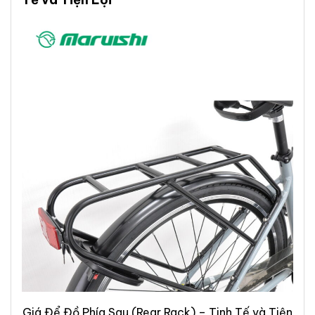
Giá Để Đồ Phía Sau (Rear Rack) – Tinh Tế và Tiện