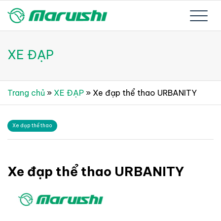
Skip
to
Xe đạp Nhật Bản nguyên thùng mới 100%
Xe đạp Nhật Bản Maruishi –
content
XE ĐẠP
Since 1894
Trang chủ
»
XE ĐẠP
»
Xe đạp thể thao URBANITY
Xe đạp thể thao
Xe đạp thể thao URBANITY