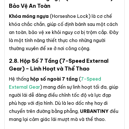
Bảo Vệ An Toàn
Khóa móng ngựa
(Horseshoe Lock) là cơ chế
khóa chắc chắn, giúp cố định bánh sau một cách
an toàn, bảo vệ xe khỏi nguy cơ bị trộm cắp. Đây
là một tính năng thiết thực cho những người
thường xuyên để xe ở nơi công cộng.
2.8.
Hộp Số 7 Tầng
(7-Speed External
Gear) – Linh Hoạt và Thể Thao
Hệ thống
hộp số ngoài 7 tầng
(
7-Speed
External Gear
) mang đến sự linh hoạt tối đa, giúp
người lái dễ dàng điều chỉnh tốc độ và lực đạp
phù hợp với địa hình. Dù là leo dốc nhẹ hay di
chuyển trên đường bằng phẳng,
URBANTINY
đều
mang lại cảm giác lái mượt mà và thể thao.