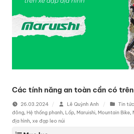
Các tính năng an toàn cần có trên
26.03.2024
Lê Quỳnh Anh
Tin tứ
đông
,
Hệ thống phanh
,
Lốp
,
Maruishi
,
Mountain Bike
,
địa hình
,
xe đạp leo núi