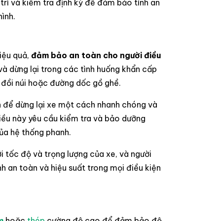
trì và kiểm tra định kỳ để đảm bảo tính an
hình.
iệu quả,
đảm bảo an toàn cho người điều
và dừng lại trong các tình huống khẩn cấp
nh đồi núi hoặc đường dốc gồ ghề.
 để dừng lại xe một cách nhanh chóng và
iều này yêu cầu kiểm tra và bảo dưỡng
ủa hệ thống phanh.
 tốc độ và trọng lượng của xe, và người
h an toàn và hiệu suất trong mọi điều kiện
m
hoặc
thép
cường độ cao để đảm bảo độ