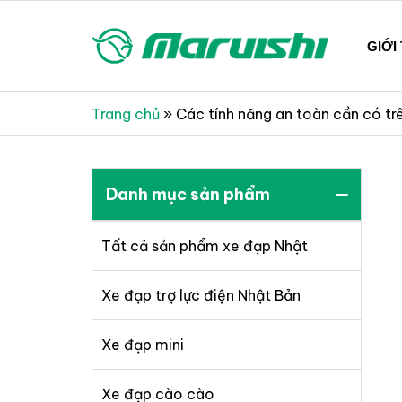
Skip
to
GIỚI
content
Xe đạp Nhật Bản nguyên thùng mới 100%
Xe đạp Nhật Bản Maruis
Trang chủ
»
Các tính năng an toàn cần có tr
Danh mục sản phẩm
Tất cả sản phẩm xe đạp Nhật
Xe đạp trợ lực điện Nhật Bản
Xe đạp mini
Xe đạp cào cào