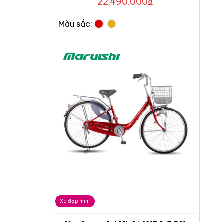
22.490.000
₫
Màu sắc:
Xe đạp mini