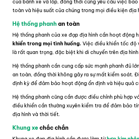
của bánh xe và lốp, đồng thời cũng yêu cầu việc bảo 
toàn và hiệu suất của chúng trong mọi điều kiện địa 
Hệ thống phanh
an toàn
Hệ thống phanh của xe đạp địa hình cần hoạt động h
khiển trong mọi tình huống.
Việc điều khiển tốc độ 
là rất quan trọng, đặc biệt khi di chuyển trên địa hì
Hệ thống phanh cần cung cấp sức mạnh phanh đủ lớn
an toàn, đồng thời không gây ra sự mất kiểm soát. Đ
định kỳ để đảm bảo hoạt động ổn định và hiệu quả c
Hệ thống phanh cũng cần được điều chỉnh phù hợp với
điều khiển cần thường xuyên kiểm tra để đảm bảo tín
địa hình và thời tiết.
Khung xe
chắc chắn
Khung xe đạp địa hình cần được làm từ
hợp kim nhô