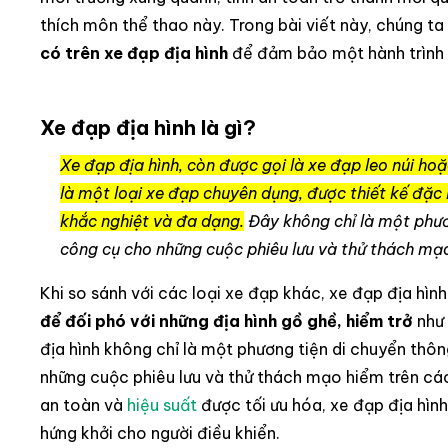
thích môn thể thao này. Trong bài viết này, chúng t
có trên xe đạp địa hình
để đảm bảo một hành trình a
Xe đạp địa hình là gì?
Xe đạp địa hình, còn được gọi là xe đạp leo núi ho
là một loại xe đạp chuyên dụng, được thiết kế đặc b
khắc nghiệt và đa dạng.
Đây không chỉ là một phươ
công cụ cho những cuộc phiêu lưu và thử thách mạ
Khi so sánh với các loại xe đạp khác, xe đạp địa hình
để đối phó với những địa hình gồ ghề, hiểm trở
như 
địa hình không chỉ là một phương tiện di chuyển th
những cuộc phiêu lưu và thử thách mạo hiểm trên các
an toàn và
hiệu suất
được tối ưu hóa, xe đạp địa hình 
hứng khởi cho người điều khiển.