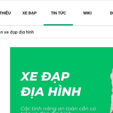
 THIỆU
XE ĐẠP
TIN TỨC
WIKI
Đ
hi – Since 1894
ên xe đạp địa hình