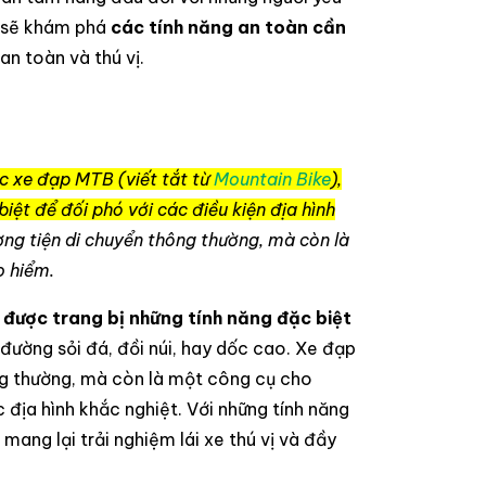
a sẽ khám phá
các tính năng an toàn cần
n toàn và thú vị.
ặc xe đạp MTB (viết tắt từ
Mountain Bike
),
iệt để đối phó với các điều kiện địa hình
ng tiện di chuyển thông thường, mà còn là
o hiểm.
được trang bị những tính năng đặc biệt
đường sỏi đá, đồi núi, hay dốc cao. Xe đạp
ông thường, mà còn là một công cụ cho
 địa hình khắc nghiệt. Với những tính năng
mang lại trải nghiệm lái xe thú vị và đầy