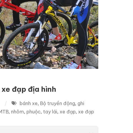
 xe đạp địa hình
c
bánh xe
,
Bộ truyền động
,
ghi
MTB
,
nhôm
,
phuộc
,
tay lái
,
xe đạp
,
xe đạp