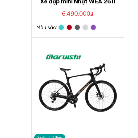
Xe đạp mini Nhật WEA 2611
6.490.000
₫
Màu sắc:
Xe đạp thể thao