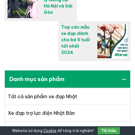
Hà Nội và Sài
Gòn
Top các mẫu
xe đạp dành
cho bé 5 tuổi
tốt nhất
2024
Danh mục sản phẩm
Tất cả sản phẩm xe đạp Nhật
Xe đạp trợ lực điện Nhật Bản
Xe đạp mini
Website sử dụng
Cookie
để tăng trải nghiệm!
Tôi hiểu