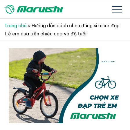
Skip
to
Xe đạp Nhật Bản nguyên thùng mới 100%
Xe đạp Nhật Bản Maruishi –
content
Trang chủ
»
Hướng dẫn cách chọn đúng size xe đạp
trẻ em dựa trên chiều cao và độ tuổi
Since 1894