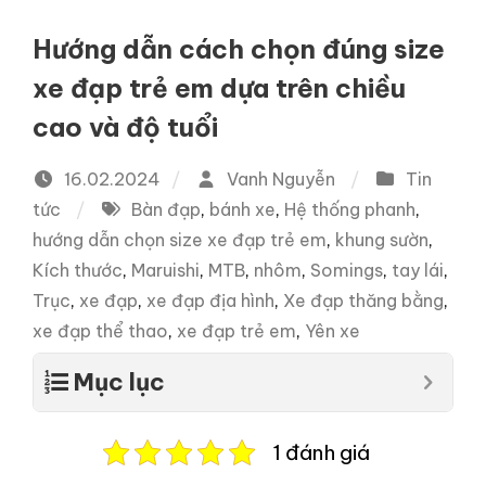
Hướng dẫn cách chọn đúng size
xe đạp trẻ em dựa trên chiều
cao và độ tuổi
16.02.2024
Vanh Nguyễn
Tin
tức
Bàn đạp
,
bánh xe
,
Hệ thống phanh
,
hướng dẫn chọn size xe đạp trẻ em
,
khung sườn
,
Kích thước
,
Maruishi
,
MTB
,
nhôm
,
Somings
,
tay lái
,
Trục
,
xe đạp
,
xe đạp địa hình
,
Xe đạp thăng bằng
,
xe đạp thể thao
,
xe đạp trẻ em
,
Yên xe
Mục lục
1 đánh giá