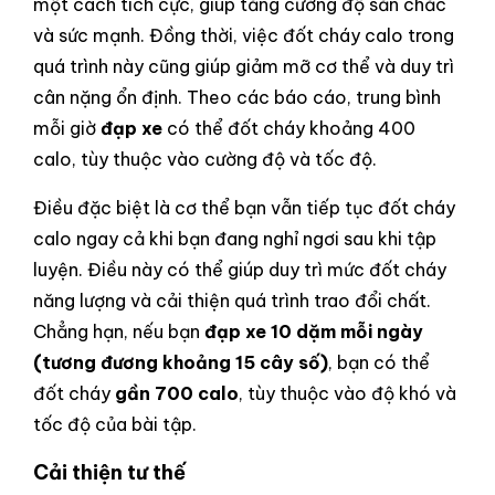
một cách tích cực, giúp tăng cường độ săn chắc
và sức mạnh. Đồng thời, việc đốt cháy calo trong
quá trình này cũng giúp giảm mỡ cơ thể và duy trì
cân nặng ổn định. Theo các báo cáo, trung bình
mỗi giờ
đạp xe
có thể đốt cháy khoảng 400
calo, tùy thuộc vào cường độ và tốc độ.
Điều đặc biệt là cơ thể bạn vẫn tiếp tục đốt cháy
calo ngay cả khi bạn đang nghỉ ngơi sau khi tập
luyện. Điều này có thể giúp duy trì mức đốt cháy
năng lượng và cải thiện quá trình trao đổi chất.
Chẳng hạn, nếu bạn
đạp xe
10 dặm mỗi ngày
(tương đương khoảng 15 cây số)
, bạn có thể
đốt cháy
gần 700 calo
, tùy thuộc vào độ khó và
tốc độ của bài tập.
Cải thiện tư thế