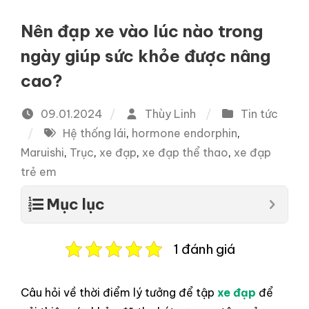
Nên đạp xe vào lúc nào trong
ngày giúp sức khỏe được nâng
cao?
09.01.2024
Thùy Linh
Tin tức
Hệ thống lái
,
hormone endorphin
,
Maruishi
,
Trục
,
xe đạp
,
xe đạp thể thao
,
xe đạp
trẻ em
Mục lục
1 đánh giá
Câu hỏi về thời điểm lý tưởng để tập
xe đạp
để