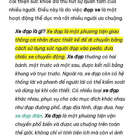
cải thiện sức khỏe đã thu hút sự quan tâm của
nhiều người. Điều này là do việc
đạp xe
là một
hoạt động thể dục mà rất nhiều người ưa chuộng.
Xe đạp là gì?
Xe đạp là một phương tiện giao
thông cá nhân được thiết kế để di chuyển bằng
cách sử dụng sức người đạp vào peda, đưa
chiếc xe chuyển động.
Xe đạp
thường có hai
bánh, một trước và một sau, được kết nối bằng
khung và trục trước. Ngoài ra, xe đạp còn có hệ
thống lái và phanh để người lái có thể kiểm soát
và dừng lại khi cần thiết. Có nhiều loại
xe đạp
khác nhau, phục vụ cho các mục đích khác nhau
như đạp đường phố, đạp địa hình, đạp đua, hay
xe đạp điện
.
Xe đạp
là một phương tiện vận
chuyển phổ biến và được ưa chuộng trên toàn
thế giới, không chỉ vì tính tiện ích mà còn vì ảnh