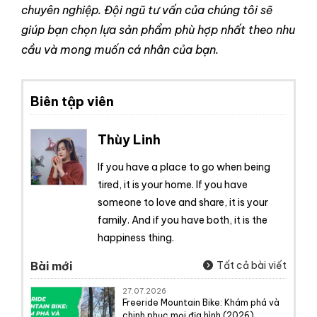
chuyên nghiệp. Đội ngũ tư vấn của chúng tôi sẽ
giúp bạn chọn lựa sản phẩm phù hợp nhất theo nhu
cầu và mong muốn cá nhân của bạn.
Biên tập viên
Thùy Linh
If you have a place to go when being
tired, it is your home. If you have
someone to love and share, it is your
family. And if you have both, it is the
happiness thing.
Bài mới
Tất cả bài viết
27.07.2026
Freeride Mountain Bike: Khám phá và
chinh phục mọi địa hình (2026)