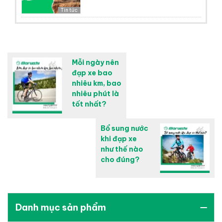
Tin tức
Mỗi ngày nên
đạp xe bao
nhiêu km, bao
nhiêu phút là
tốt nhất?
Bổ sung nước
khi đạp xe
như thế nào
cho đúng?
Danh mục sản phẩm