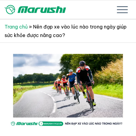
Skip
to
Xe đạp Nhật Bản nguyên thùng mới 100%
Xe đạp Nhật Bản Maruishi –
content
Trang chủ
»
Nên đạp xe vào lúc nào trong ngày giúp
sức khỏe được nâng cao?
Since 1894