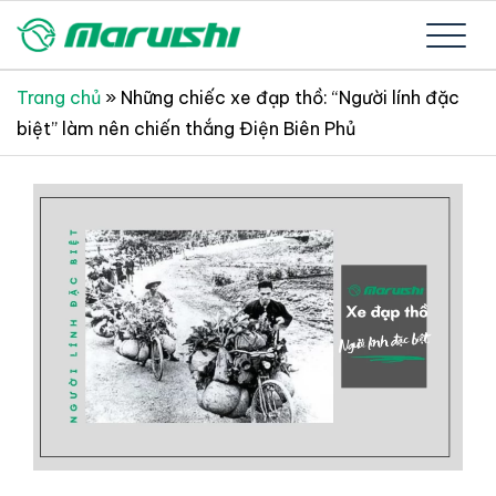
Skip
to
Xe đạp Nhật Bản nguyên thùng mới 100%
Xe đạp Nhật Bản Maruishi –
content
Trang chủ
»
Những chiếc xe đạp thồ: “Người lính đặc
biệt” làm nên chiến thắng Điện Biên Phủ
Since 1894