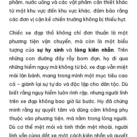
phẩm, nước uống và các vật phẩm cần thiết khác
từ một khu vực đến khu vực khác, đảm bảo rằng
các đơn vị cận kề chiến trường không bị thiếu hụt.
Chiếc xe đạp thồ không chỉ đơn thuần là một
phương tiện vận chuyển, mà còn là một biểu
tượng của
sự hy sinh
và
lòng kiên nhẫn
. Trên
những con đường đầy rẫy bom đạn, họ đi qua
những hiểm nguy mà không từ bỏ, xe đạp vẫn miệt
mài lăn bánh, mang trong mình một mục tiêu cao
cả – giành lại sự tự do và độc lập cho dân tộc. Dù
biết rằng nguy hiểm luôn rình rập, nhưng người lính
trên xe đạp không bao giờ lùi bước. Họ đã chứng
minh rằng sự quyết tâm và dũng cảm không phụ
thuộc vào phương tiện, mà nằm trong lòng người.
Dù cơ thể mệt mỏi và tinh thần mệt nhoài, người
lính vẫn cùng dắt xe một cách kiên nhẫn và quyết