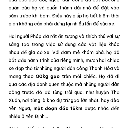
quần của họ và cuốn thành dải nhỏ để đặt vào
săm trước khi bơm. Điều này giúp họ tiết kiệm thời
gian không cần phải dừng lại nhiều lần để sửa xe.
Hai người Pháp đã rất ấn tượng và thích thú với sự
sáng tạo trong việc sử dụng các vật liệu khác
nhau để gia cố xe. Với đam mê khám phá, họ đã
bắt đầu hành trình của riêng mình, mượn hai chiếc
xe đạp thồ từ những người dân công Thanh Hóa và
mang theo
80kg gạo
trên mỗi chiếc. Họ đã đi
qua các địa danh quen thuộc mà những người dân
công trước đó đã từng trải qua, như huyện Thọ
Xuân, nơi từng là kho dự trữ gạo lớn nhất, hay đèo
Yên Ngựa,
một đoạn dốc 15km
được nhắc đến
nhiều ở Yên Định…