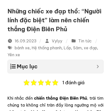
Những chiếc xe đạp thồ: “Người
lính đặc biệt” làm nên chiến
thắng Điện Biên Phủ
16.09.2023
Vylyy
Tin tức
bánh xe
,
Hệ thống phanh
,
Lốp
,
Săm
,
xe đạp
,
Yên xe
Mục lục
1 đánh giá
Khi nhắc đến
chiến thắng Điện Biên Phủ
, trái tim
chúng ta không chỉ tràn đầy lòng ngưỡng mộ với