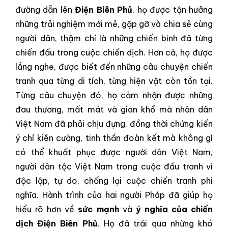
đường dẫn lên
Điện Biên Phủ
, họ được tận hưởng
những trải nghiệm mới mẻ, gặp gỡ và chia sẻ cùng
người dân, thậm chí là những chiến binh đã từng
chiến đấu trong cuộc chiến dịch. Hơn cả, họ được
lắng nghe, được biết đến những câu chuyện chiến
tranh qua từng di tích, từng hiện vật còn tồn tại.
Từng câu chuyện đó, họ cảm nhận được những
đau thương, mất mát và gian khổ mà nhân dân
Việt Nam đã phải chịu đựng, đồng thời chứng kiến
ý chí kiên cường, tinh thần đoàn kết mà không gì
có thể khuất phục được người dân Việt Nam,
người dân tộc Việt Nam trong cuộc đấu tranh vì
độc lập, tự do, chống lại cuộc chiến tranh phi
nghĩa. Hành trình của hai người Pháp đã giúp họ
hiểu rõ hơn về
sức mạnh
và
ý nghĩa của chiến
dịch Điện Biên Phủ
. Họ đã trải qua những khó