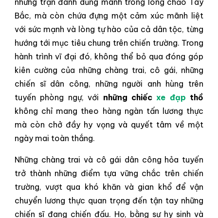
những trận đánh dũng mãnh trong lòng chảo Tây
Bắc, mà còn chứa đựng một cảm xúc mãnh liệt
với sức mạnh và lòng tự hào của cả dân tộc, từng
hướng tới mục tiêu chung trên chiến trường. Trong
hành trình vĩ đại đó, không thể bỏ qua đóng góp
kiên cường của những chàng trai, cô gái, những
chiến sĩ dân công, những người anh hùng trên
tuyến phòng ngự, với
những chiếc
xe đạp
thồ
không chỉ mang theo hàng ngàn tấn lương thực
mà còn chở đầy hy vọng và quyết tâm về một
ngày mai toàn thắng.
Những chàng trai và cô gái dân công hỏa tuyến
trở thành những điểm tựa vững chắc trên chiến
trường, vượt qua khó khăn và gian khổ để vận
chuyển lương thực quan trọng đến tận tay những
chiến sĩ đang chiến đấu. Họ, bằng sự hy sinh và