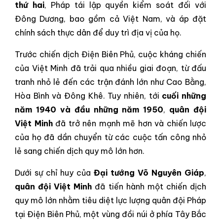
thứ hai
, Pháp tái lập quyền kiểm soát đối với
Đông Dương, bao gồm cả Việt Nam, và áp đặt
chính sách thực dân để duy trì địa vị của họ.
Trước chiến dịch Điện Biên Phủ, cuộc kháng chiến
của Việt Minh đã trải qua nhiều giai đoạn, từ đấu
tranh nhỏ lẻ đến các trận đánh lớn như Cao Bằng,
Hòa Bình và Đông Khê. Tuy nhiên, tới
cuối những
năm 1940 và đầu những năm 1950
,
quân đội
Việt Minh
đã trở nên mạnh mẽ hơn và chiến lược
của họ đã dần chuyển từ các cuộc tấn công nhỏ
lẻ sang chiến dịch quy mô lớn hơn.
Dưới sự chỉ huy của
Đại tướng Võ Nguyên Giáp
,
quân đội Việt Minh
đã tiến hành một chiến dịch
quy mô lớn nhằm tiêu diệt lực lượng quân đội Pháp
tại Điện Biên Phủ, một vùng đồi núi ở phía Tây Bắc