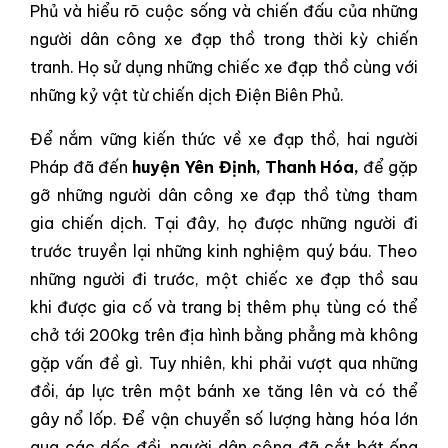
Phủ và hiểu rõ cuộc sống và chiến đấu của những
người dân công xe đạp thồ trong thời kỳ chiến
tranh. Họ sử dụng những chiếc xe đạp thồ cùng với
những kỷ vật từ chiến dịch Điện Biên Phủ.
Để nắm vững kiến thức về xe đạp thồ, hai người
Pháp đã đến
huyện Yên Định, Thanh Hóa,
để gặp
gỡ những người dân công xe đạp thồ từng tham
gia chiến dịch. Tại đây, họ được những người đi
trước truyền lại những kinh nghiệm quý báu. Theo
những người đi trước, một chiếc xe đạp thồ sau
khi được gia cố và trang bị thêm phụ tùng có thể
chở tới 200kg trên địa hình bằng phẳng mà không
gặp vấn đề gì. Tuy nhiên, khi phải vượt qua những
đồi, áp lực trên một bánh xe tăng lên và có thể
gây nổ lốp. Để vận chuyển số lượng hàng hóa lớn
qua các dốc đồi, người dân công đã cắt bớt ống