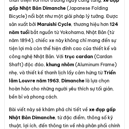
thân thiện với môi trường ngày càng tăng,
xe đạp
gấp Nhật Bản Dimanche
(Japanese Folding
Bicycle) nổi bật như một giải pháp lý tưởng. Được
sản xuất bởi
Maruishi Cycle
, thương hiệu hơn
124
năm tuổi
bắt nguồn từ Yokohama, Nhật Bản (từ
năm 1894), chiếc xe này không chỉ mang đến sự
tiện lợi mà còn thể hiện đỉnh cao của thiết kế và
công nghệ Nhật Bản. Với
trục cardan
(Cardan
Shaft) độc đáo,
khung nhôm
(Aluminum Frame)
nhẹ, và thiết kế thanh lịch lấy cảm hứng từ
Triển
lãm Louvre năm 1963
,
Dimanche
là lựa chọn
hoàn hảo cho những người yêu thích sự tối giản,
bền bỉ và phong cách.
Bài viết này sẽ khám phá chi tiết về
xe đạp gấp
Nhật Bản Dimanche
, từ đặc điểm, thông số kỹ
thuật, lợi ích, đến thông tin về nhà phân phối chính