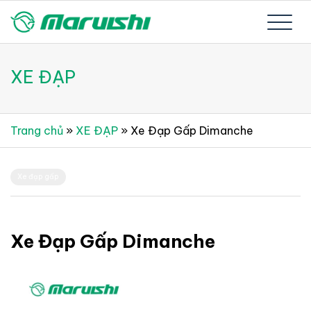
Skip
to
Xe đạp Nhật Bản nguyên thùng mới 100%
Xe đạp Nhật Bản Maruishi –
content
XE ĐẠP
Since 1894
Trang chủ
»
XE ĐẠP
»
Xe Đạp Gấp Dimanche
Xe đạp gấp
Xe Đạp Gấp Dimanche