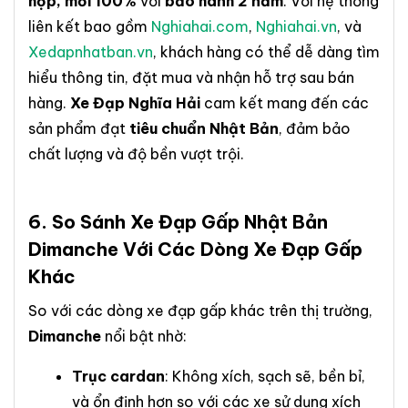
hộp, mới 100%
với
bảo hành 2 năm
. Với hệ thống
liên kết bao gồm
Nghiahai.com
,
Nghiahai.vn
, và
Xedapnhatban.vn
, khách hàng có thể dễ dàng tìm
hiểu thông tin, đặt mua và nhận hỗ trợ sau bán
hàng.
Xe Đạp Nghĩa Hải
cam kết mang đến các
sản phẩm đạt
tiêu chuẩn Nhật Bản
, đảm bảo
chất lượng và độ bền vượt trội.
6. So Sánh
Xe Đạp Gấp Nhật Bản
Dimanche
Với Các Dòng Xe Đạp Gấp
Khác
So với các dòng xe đạp gấp khác trên thị trường,
Dimanche
nổi bật nhờ:
Trục cardan
: Không xích, sạch sẽ, bền bỉ,
và ổn định hơn so với các xe sử dụng xích