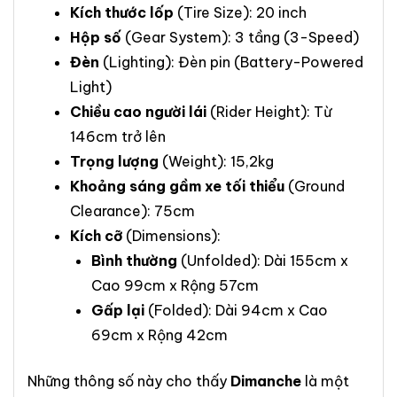
Kích thước lốp
(Tire Size): 20 inch
Hộp số
(Gear System): 3 tầng (3-Speed)
Đèn
(Lighting): Đèn pin (Battery-Powered
Light)
Chiều cao người lái
(Rider Height): Từ
146cm trở lên
Trọng lượng
(Weight): 15,2kg
Khoảng sáng gầm xe tối thiểu
(Ground
Clearance): 75cm
Kích cỡ
(Dimensions):
Bình thường
(Unfolded): Dài 155cm x
Cao 99cm x Rộng 57cm
Gấp lại
(Folded): Dài 94cm x Cao
69cm x Rộng 42cm
Những thông số này cho thấy
Dimanche
là một