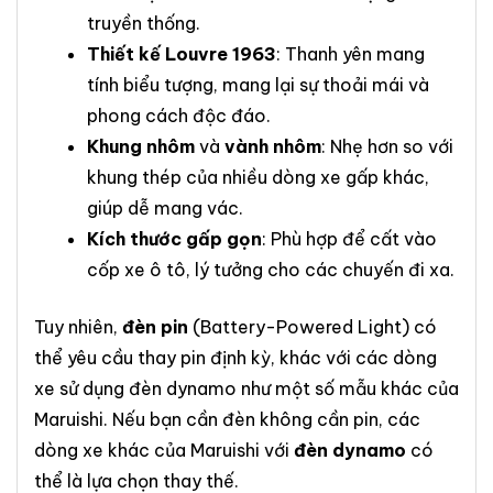
truyền thống.
Thiết kế Louvre 1963
: Thanh yên mang
tính biểu tượng, mang lại sự thoải mái và
phong cách độc đáo.
Khung nhôm
và
vành nhôm
: Nhẹ hơn so với
khung thép của nhiều dòng xe gấp khác,
giúp dễ mang vác.
Kích thước gấp gọn
: Phù hợp để cất vào
cốp xe ô tô, lý tưởng cho các chuyến đi xa.
Tuy nhiên,
đèn pin
(Battery-Powered Light) có
thể yêu cầu thay pin định kỳ, khác với các dòng
xe sử dụng đèn dynamo như một số mẫu khác của
Maruishi. Nếu bạn cần đèn không cần pin, các
dòng xe khác của Maruishi với
đèn dynamo
có
thể là lựa chọn thay thế.