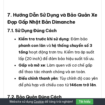
7. Hướng Dẫn Sử Dụng và Bảo Quản
Xe
Đạp Gấp Nhật Bản Dimanche
7.1. Sử Dụng Đúng Cách
Kiểm tra trước khi sử dụng
: Đảm bảo
phanh con lăn
và
hệ thống chuyển số 3
tầng
hoạt động trơn tru. Kiểm tra áp suất
lốp (20 inch) để đảm bảo hiệu suất tối ưu.
Gấp và mở xe
: Làm quen với cơ chế gấp
để thao tác nhanh chóng và an toàn.
Điều chỉnh thanh yên
: Tùy chỉnh độ cao yên
để phù hợp với chiều cao từ
146cm trở lên
.
7.2. Bảo Quản Đúng Cách
Website sử dụng
Cookie
để tăng trải nghiệm!
Tôi hiểu