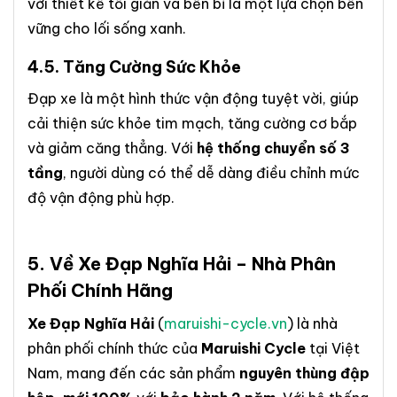
với thiết kế tối giản và bền bỉ là một lựa chọn bền
vững cho lối sống xanh.
4.5.
Tăng Cường Sức Khỏe
Đạp xe là một hình thức vận động tuyệt vời, giúp
cải thiện sức khỏe tim mạch, tăng cường cơ bắp
và giảm căng thẳng. Với
hệ thống chuyển số 3
tầng
, người dùng có thể dễ dàng điều chỉnh mức
độ vận động phù hợp.
5. Về
Xe Đạp Nghĩa Hải
– Nhà Phân
Phối Chính Hãng
Xe Đạp Nghĩa Hải
(
maruishi-cycle.vn
) là nhà
phân phối chính thức của
Maruishi Cycle
tại Việt
Nam, mang đến các sản phẩm
nguyên thùng đập