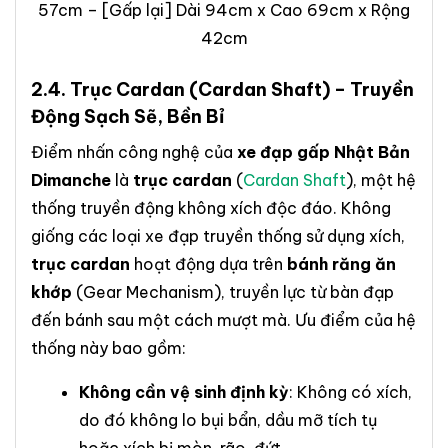
57cm – [Gấp lại] Dài 94cm x Cao 69cm x Rộng
42cm
2.4.
Trục Cardan
(Cardan Shaft) – Truyền
Động Sạch Sẽ, Bền Bỉ
Điểm nhấn công nghệ của
xe đạp gấp Nhật Bản
Dimanche
là
trục cardan
(
Cardan Shaft
), một hệ
thống truyền động không xích độc đáo. Không
giống các loại xe đạp truyền thống sử dụng xích,
trục cardan
hoạt động dựa trên
bánh răng ăn
khớp
(Gear Mechanism), truyền lực từ bàn đạp
đến bánh sau một cách mượt mà. Ưu điểm của hệ
thống này bao gồm:
Không cần vệ sinh định kỳ
: Không có xích,
do đó không lo bụi bẩn, dầu mỡ tích tụ