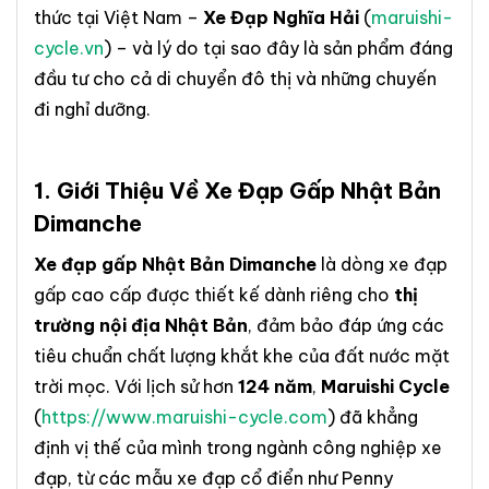
thức tại Việt Nam –
Xe Đạp Nghĩa Hải
(
maruishi-
cycle.vn
) – và lý do tại sao đây là sản phẩm đáng
đầu tư cho cả di chuyển đô thị và những chuyến
đi nghỉ dưỡng.
1. Giới Thiệu Về
Xe Đạp Gấp Nhật Bản
Dimanche
Xe đạp gấp Nhật Bản Dimanche
là dòng xe đạp
gấp cao cấp được thiết kế dành riêng cho
thị
trường nội địa Nhật Bản
, đảm bảo đáp ứng các
tiêu chuẩn chất lượng khắt khe của đất nước mặt
trời mọc. Với lịch sử hơn
124 năm
,
Maruishi Cycle
(
https://www.maruishi-cycle.com
) đã khẳng
định vị thế của mình trong ngành công nghiệp xe
đạp, từ các mẫu xe đạp cổ điển như Penny