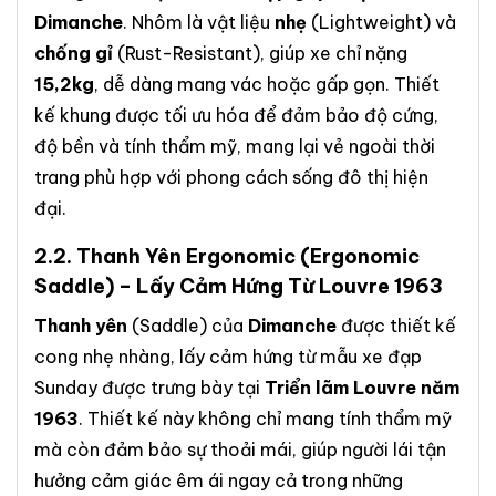
Dimanche
. Nhôm là vật liệu
nhẹ
(Lightweight) và
chống gỉ
(Rust-Resistant), giúp xe chỉ nặng
15,2kg
, dễ dàng mang vác hoặc gấp gọn. Thiết
kế khung được tối ưu hóa để đảm bảo độ cứng,
độ bền và tính thẩm mỹ, mang lại vẻ ngoài thời
trang phù hợp với phong cách sống đô thị hiện
đại.
2.2.
Thanh Yên Ergonomic
(Ergonomic
Saddle) – Lấy Cảm Hứng Từ Louvre 1963
Thanh yên
(Saddle) của
Dimanche
được thiết kế
cong nhẹ nhàng, lấy cảm hứng từ mẫu xe đạp
Sunday được trưng bày tại
Triển lãm Louvre năm
1963
. Thiết kế này không chỉ mang tính thẩm mỹ
mà còn đảm bảo sự thoải mái, giúp người lái tận
hưởng cảm giác êm ái ngay cả trong những