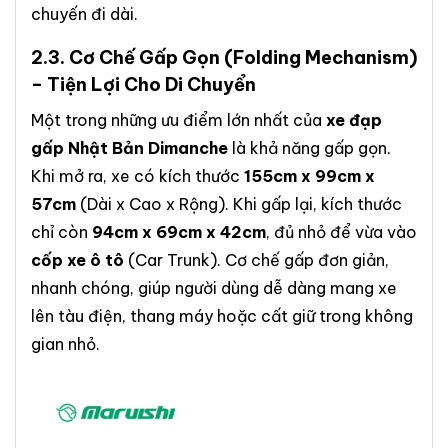
chuyến đi dài.
2.3.
Cơ Chế Gấp Gọn
(Folding Mechanism)
– Tiện Lợi Cho Di Chuyển
Một trong những ưu điểm lớn nhất của
xe đạp
gấp Nhật Bản Dimanche
là khả năng gấp gọn.
Khi mở ra, xe có kích thước
155cm x 99cm x
57cm
(Dài x Cao x Rộng). Khi gấp lại, kích thước
chỉ còn
94cm x 69cm x 42cm
, đủ nhỏ để vừa vào
cốp xe ô tô
(Car Trunk). Cơ chế gấp đơn giản,
nhanh chóng, giúp người dùng dễ dàng mang xe
lên tàu điện, thang máy hoặc cất giữ trong không
gian nhỏ.