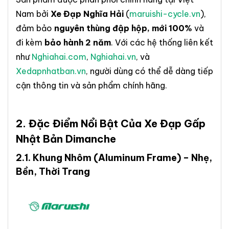
Nam bởi
Xe Đạp Nghĩa Hải
(
maruishi-cycle.vn
),
đảm bảo
nguyên thùng đập hộp, mới 100%
và
đi kèm
bảo hành 2 năm
. Với các hệ thống liên kết
như
Nghiahai.com
,
Nghiahai.vn
, và
Xedapnhatban.vn
, người dùng có thể dễ dàng tiếp
cận thông tin và sản phẩm chính hãng.
2. Đặc Điểm Nổi Bật Của
Xe Đạp Gấp
Nhật Bản Dimanche
2.1.
Khung Nhôm
(Aluminum Frame) – Nhẹ,
Bền, Thời Trang