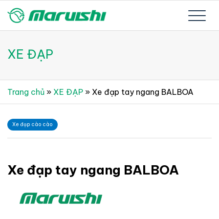
Skip
to
Xe đạp Nhật Bản nguyên thùng mới 100%
Xe đạp Nhật Bản Maruishi –
content
XE ĐẠP
Since 1894
Trang chủ
»
XE ĐẠP
»
Xe đạp tay ngang BALBOA
Xe đạp cào cào
Xe đạp tay ngang BALBOA