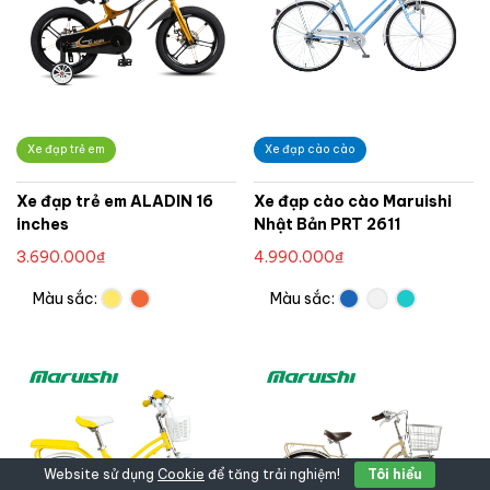
Xe đạp trẻ em
Xe đạp cào cào
Xe đạp trẻ em ALADIN 16
Xe đạp cào cào Maruishi
inches
Nhật Bản PRT 2611
3.690.000
₫
4.990.000
₫
Màu sắc:
Màu sắc:
Website sử dụng
Cookie
để tăng trải nghiệm!
Tôi hiểu