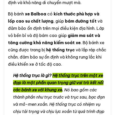
định và khả năng di chuyển mượt mà.
Bộ bánh
xe Balboa
có
kích thước phù hợp và
lốp cao su chất lượng
, giúp
bám đường tốt
và
đảm bảo ổn định trên mọi điều kiện địa hình. Lớp
vỏ bền bỉ và độ bám cao giúp
giảm ma sát và
tăng cường khả năng kiểm soát xe
. Bộ bánh xe
cũng được trang bị
hệ thống trục
và lắp ráp chắc
chắn, đảm bảo sự ổn định và không rung lắc khi
điều khiển xe ở tốc độ cao.
Hệ thống trục là gì?
Hệ thống trục trên một xe
đạp là một phần quan trọng giữ vai trò kết nối
các bánh xe với khung xe
.
Nó bao gồm các
thành phần như trục trước và trục sau, bạc đạn
và mô-men xoắn. Hệ thống trục có nhiệm vụ
chịu tải trọng và chịu lực xoắn từ quá trình đạp