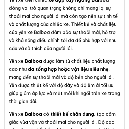
Yên xe trên chiếc
xe đạp tay ngang Balboa
đóng vai trò quan trọng không chỉ mang lại sự
thoải mái cho người lái mà còn tạo nên sự tinh tế
và chất lượng của chiếc xe. Thiết kế và chất liệu
của yên xe Balboa đảm bảo sự thoải mái, hỗ trợ
và khả năng điều chỉnh tối đa để phù hợp với nhu
cầu và sở thích của người lái.
Yên xe
Balboa
được làm từ chất liệu chất lượng
cao như
da tổng hợp hoặc vật liệu siêu nhẹ
,
mang đến sự thoải mái và độ bền cho người lái.
Yên được thiết kế với độ dày và độ êm ái tối ưu,
giúp giảm áp lực và mệt mỏi khi ngồi trên xe trong
thời gian dài.
Yên xe
Balboa
có
thiết kế chân dung
, tạo cảm
giác vừa vặn và thoải mái cho người lái. Độ cao