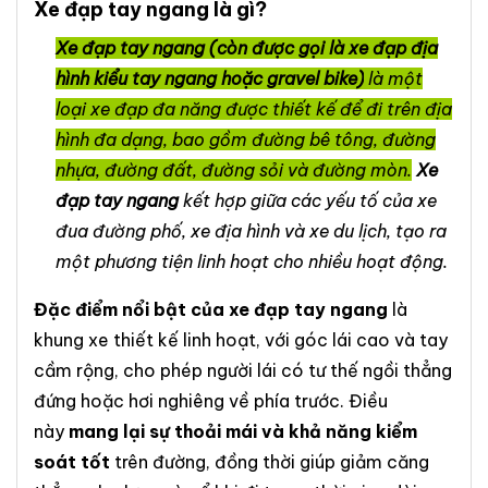
Xe đạp tay ngang là gì?
Xe đạp tay ngang (còn được gọi là xe đạp địa
hình kiểu tay ngang hoặc gravel bike)
là một
loại xe đạp đa năng được thiết kế để đi trên địa
hình đa dạng, bao gồm đường bê tông, đường
nhựa, đường đất, đường sỏi và đường mòn.
Xe
đạp tay ngang
kết hợp giữa các yếu tố của xe
đua đường phố, xe địa hình và xe du lịch, tạo ra
một phương tiện linh hoạt cho nhiều hoạt động.
Đặc điểm nổi bật của xe đạp tay ngang
là
khung xe thiết kế linh hoạt, với góc lái cao và tay
cầm rộng, cho phép người lái có tư thế ngồi thẳng
đứng hoặc hơi nghiêng về phía trước. Điều
này
mang lại sự thoải mái và khả năng kiểm
soát tốt
trên đường, đồng thời giúp giảm căng