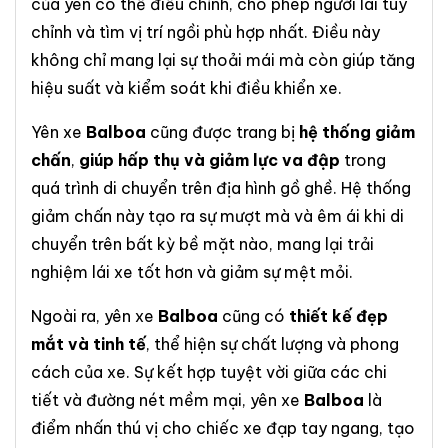
của yên có thể điều chỉnh, cho phép người lái tùy
chỉnh và tìm vị trí ngồi phù hợp nhất. Điều này
không chỉ mang lại sự thoải mái mà còn giúp tăng
hiệu suất và kiểm soát khi điều khiển xe.
Yên xe
Balboa
cũng được trang bị
hệ thống giảm
chấn
,
giúp hấp thụ và giảm lực va đập
trong
quá trình di chuyển trên địa hình gồ ghề. Hệ thống
giảm chấn này tạo ra sự mượt mà và êm ái khi di
chuyển trên bất kỳ bề mặt nào, mang lại trải
nghiệm lái xe tốt hơn và giảm sự mệt mỏi.
Ngoài ra, yên xe
Balboa
cũng có
thiết kế đẹp
mắt và tinh tế
, thể hiện sự chất lượng và phong
cách của xe. Sự kết hợp tuyệt vời giữa các chi
tiết và đường nét mềm mại, yên xe
Balboa
là
điểm nhấn thú vị cho chiếc xe đạp tay ngang, tạo