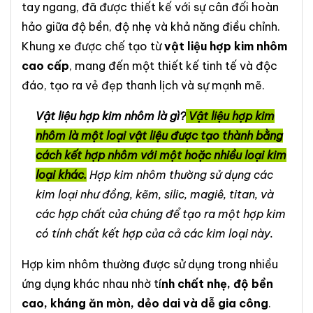
tay ngang, đã được thiết kế với sự cân đối hoàn
hảo giữa độ bền, độ nhẹ và khả năng điều chỉnh.
Khung xe được chế tạo từ
vật liệu hợp kim nhôm
cao cấp
, mang đến một thiết kế tinh tế và độc
đáo, tạo ra vẻ đẹp thanh lịch và sự mạnh mẽ.
Vật liệu hợp kim nhôm là gì?
Vật liệu hợp kim
nhôm là một loại vật liệu được tạo thành bằng
cách kết hợp nhôm với một hoặc nhiều loại kim
loại khác
.
Hợp kim nhôm thường sử dụng các
kim loại như đồng, kẽm, silic, magiê, titan, và
các hợp chất của chúng để tạo ra một hợp kim
có tính chất kết hợp của cả các kim loại này.
Hợp kim nhôm thường được sử dụng trong nhiều
ứng dụng khác nhau
nhờ tí
nh chất nhẹ, độ bền
cao, kháng ăn mòn, dẻo dai và dễ gia công
.