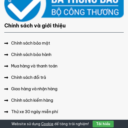
Chính sách và giới thiệu
Chính sách bảo mật
Chính sách bảo hành
Mua hàng và thanh toán
Chính sách đổi trả
Giao hàng và nhận hàng
Chính sách kiểm hàng
Thử xe 30 ngày miễn phí
Liên hệ
Website sử dụng
Cookie
để tăng trải nghiệm!
Tôi hiểu