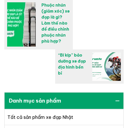
Phuộc nhún
(giảm xóc) xe
đạp là gì?
Làm thế nào
để điều chỉnh
phuộc nhún
phù hợp?
“Bí kíp” bảo
dưỡng xe đạp
địa hình bền
bỉ
Danh mục sản phẩm
Tất cả sản phẩm xe đạp Nhật