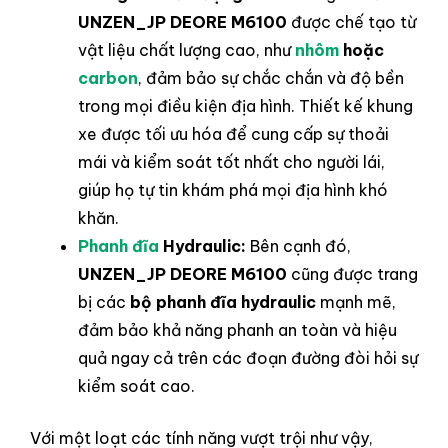
UNZEN_JP DEORE M6100
được chế tạo từ
vật liệu chất lượng cao, như
nhôm
hoặc
carbon
, đảm bảo sự chắc chắn và độ bền
trong mọi điều kiện địa hình. Thiết kế khung
xe được tối ưu hóa để cung cấp sự thoải
mái và kiểm soát tốt nhất cho người lái,
giúp họ tự tin khám phá mọi địa hình khó
khăn.
Phanh đĩa
Hydraulic:
Bên cạnh đó,
UNZEN_JP DEORE M6100
cũng được trang
bị các
bộ phanh đĩa hydraulic
mạnh mẽ,
đảm bảo khả năng phanh an toàn và hiệu
quả ngay cả trên các đoạn đường đòi hỏi sự
kiểm soát cao.
Với một loạt các tính năng vượt trội như vậy,