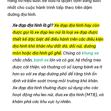
năng và hiệu suất để đưa ra quyết định sáng suốt
nhất cho cuộc hành trình tiếp theo trên dặm
đường địa hình.
Xe đạp địa hình là gì?
Xe đạp địa hình hay còn
được gọi là xe đạp leo núi là loại xe đạp được
thiết kế đặc biệt để điều hành trên các điều kiện
địa hình khó khăn như đất đá, đồi núi, đường
mòn hoặc địa hình gồ ghề.
Chúng có
khung xe
chắc chắn,
bánh xe
lớn và có gai, hệ thống treo
được cải thiện, và thường có số lượng bánh xe ít
hơn so với xe đạp đường phố để tăng tính ổn
định và kiểm soát trong môi trường khó khăn.
Xe đạp địa hình thường được sử dụng cho các
hoạt động như leo núi, đua xe địa hình (MTB), và
khám phá các khu vực tự nhiên.