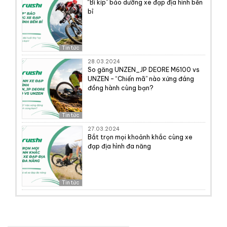
“Bí kíp” bảo dưỡng xe đạp địa hình bền
bỉ
Tin tức
28.03.2024
So găng UNZEN_JP DEORE M6100 vs
UNZEN – “Chiến mã” nào xứng đáng
đồng hành cùng bạn?
Tin tức
27.03.2024
Bắt trọn mọi khoảnh khắc cùng xe
đạp địa hình đa năng
Tin tức