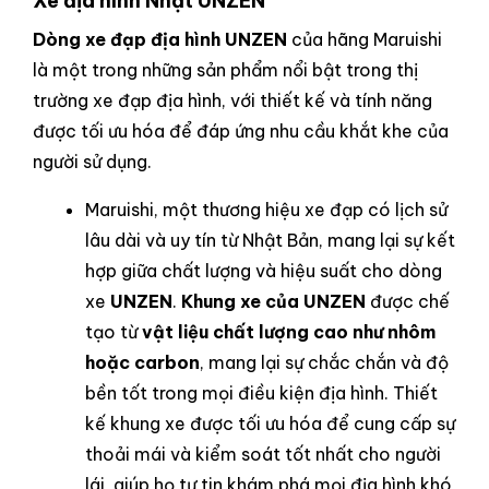
Xe địa hình Nhật UNZEN
Dòng xe đạp địa hình UNZEN
của hãng Maruishi
là một trong những sản phẩm nổi bật trong thị
trường xe đạp địa hình, với thiết kế và tính năng
được tối ưu hóa để đáp ứng nhu cầu khắt khe của
người sử dụng.
Maruishi, một thương hiệu xe đạp có lịch sử
lâu dài và uy tín từ Nhật Bản, mang lại sự kết
hợp giữa chất lượng và hiệu suất cho dòng
xe
UNZEN
.
Khung xe của UNZEN
được chế
tạo từ
vật liệu chất lượng cao như nhôm
hoặc carbon
, mang lại sự chắc chắn và độ
bền tốt trong mọi điều kiện địa hình. Thiết
kế khung xe được tối ưu hóa để cung cấp sự
thoải mái và kiểm soát tốt nhất cho người
lái, giúp họ tự tin khám phá mọi địa hình khó