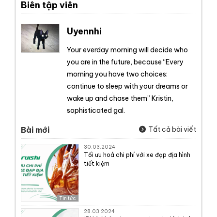
Biên tập viên
Uyennhi
Your everday morning will decide who
you are in the future, because “Every
morning you have two choices:
continue to sleep with your dreams or
wake up and chase them” Kristin,
sophisticated gal.
Bài mới
Tất cả bài viết
30.03.2024
Tối ưu hoá chi phí với xe đạp địa hình
tiết kiệm
Tin tức
28.03.2024