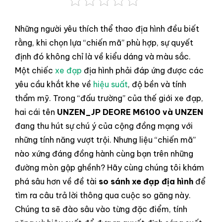
Những người yêu thích thể thao địa hình đều biết
rằng, khi chọn lựa “chiến mã” phù hợp, sự quyết
định đó không chỉ là về kiểu dáng và màu sắc.
Một chiếc
xe đạp
địa hình phải đáp ứng được các
yêu cầu khắt khe về
hiệu suất
, độ bền và tính
thẩm mỹ. Trong “đấu trường” của thế giới xe đạp,
hai cái tên
UNZEN_JP DEORE M6100 và UNZEN
đang thu hút sự chú ý của cộng đồng mạng với
những tính năng vượt trội. Nhưng liệu “chiến mã”
nào xứng đáng đồng hành cùng bạn trên những
đường mòn gập ghềnh? Hãy cùng chúng tôi khám
phá sâu hơn về đề tài
so sánh xe đạp địa hình
để
tìm ra câu trả lời thông qua cuộc so găng này.
Chúng ta sẽ đào sâu vào từng đặc điểm, tính