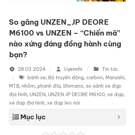
So găng UNZEN_JP DEORE
M6100 vs UNZEN – “Chiến mã”
nào xứng đáng đồng hành cùng
bạn?
28.03.2024
Uyennhi
Tin tức
bánh xe
,
Bộ truyền động
,
carbon
,
Maruishi
,
MTB
,
nhôm
,
phanh đĩa
,
Shimano
,
so sánh xe đạp
địa hình
,
UNZEN
,
UNZEN JP DEORE M6100
,
xe đạp
,
xe đạp địa hình
,
xe đạp leo núi
Mục lục