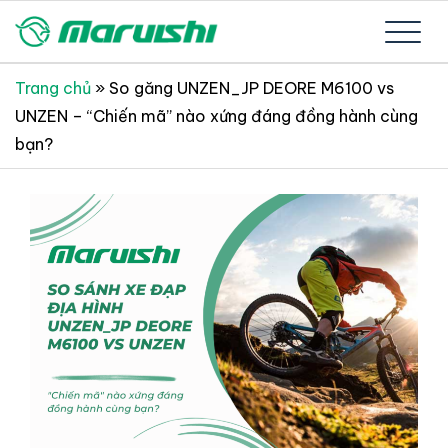
Skip
to
Xe đạp Nhật Bản nguyên thùng mới 100%
Xe đạp Nhật Bản Maruishi –
content
Trang chủ
»
So găng UNZEN_JP DEORE M6100 vs
UNZEN – “Chiến mã” nào xứng đáng đồng hành cùng
Since 1894
bạn?