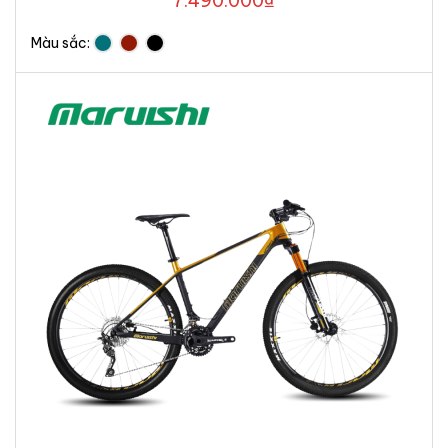
7.490.000
₫
Màu sắc: