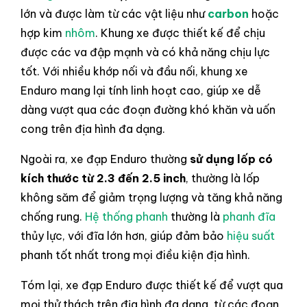
lớn và được làm từ các vật liệu như
carbon
hoặc
hợp kim
nhôm
. Khung xe được thiết kế để chịu
được các va đập mạnh và có khả năng chịu lực
tốt. Với nhiều khớp nối và đầu nối, khung xe
Enduro mang lại tính linh hoạt cao, giúp xe dễ
dàng vượt qua các đoạn đường khó khăn và uốn
cong trên địa hình đa dạng.
Ngoài ra, xe đạp Enduro thường
sử dụng lốp có
kích thước từ 2.3 đến 2.5 inch
, thường là lốp
không săm để giảm trọng lượng và tăng khả năng
chống rung.
Hệ thống phanh
thường là
phanh đĩa
thủy lực, với đĩa lớn hơn, giúp đảm bảo
hiệu suất
phanh tốt nhất trong mọi điều kiện địa hình.
Tóm lại, xe đạp Enduro được thiết kế để vượt qua
mọi thử thách trên địa hình đa dạng, từ các đoạn