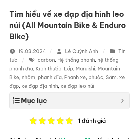
Tìm hiểu về xe đạp địa hình leo
núi (All Mountain Bike & Enduro
Bike)
19.03.2024
Lê Quỳnh Anh
Tin
tức
carbon
,
Hệ thống phanh
,
hệ thống
phanh đĩa
,
Kích thước
,
Lốp
,
Maruishi
,
Mountain
Bike
,
nhôm
,
phanh đĩa
,
Phanh xe
,
phuộc
,
Săm
,
xe
đạp
,
xe đạp địa hình
,
xe đạp leo núi
Mục lục
1 đánh giá