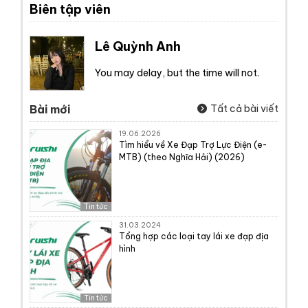
Biên tập viên
Lê Quỳnh Anh
You may delay, but the time will not.
Bài mới
Tất cả bài viết
19.06.2026
Tìm hiểu về Xe Đạp Trợ Lực Điện (e-
MTB) (theo Nghĩa Hải) (2026)
Tin tức
31.03.2024
Tổng hợp các loại tay lái xe đạp địa
hình
Tin tức