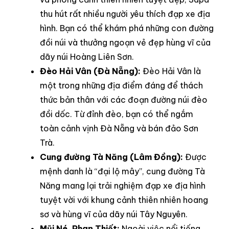
thu hút rất nhiều người yêu thích đạp xe địa
hình. Bạn có thể khám phá những con đường
đồi núi và thưởng ngoạn vẻ đẹp hùng vĩ của
dãy núi Hoàng Liên Sơn.
Đèo Hải Vân (Đà Nẵng):
Đèo Hải Vân là
một trong những địa điểm đáng để thách
thức bản thân với các đoạn đường núi đèo
đồi dốc. Từ đỉnh đèo, bạn có thể ngắm
toàn cảnh vịnh Đà Nẵng và bán đảo Sơn
Trà.
Cung đường Tà Năng (Lâm Đồng):
Được
mệnh danh là “đại lộ mây”, cung đường Tà
Năng mang lại trải nghiệm đạp xe địa hình
tuyệt vời với khung cảnh thiên nhiên hoang
sơ và hùng vĩ của dãy núi Tây Nguyên.
Mũi Né, Phan Thiết:
Ngoài việc nổi tiếng