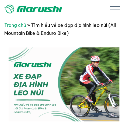
Skip
to
Xe đạp Nhật Bản nguyên thùng mới 100%
Xe đạp Nhật Bản Maruishi –
content
Trang chủ
»
Tìm hiểu về xe đạp địa hình leo núi (All
Mountain Bike & Enduro Bike)
Since 1894