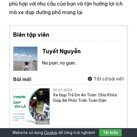
phù hợp với nhu cầu của bạn và tận hưởng lợi ích
mà xe đạp đường phố mang lại.
Biên tập viên
Tuyết Nguyễn
No pain, no gain.
Bài mới
Tất cả bài viết
26.07.2026
Xe Đạp Trẻ Em An Toàn: Chìa Khóa
Giúp Bé Phát Triển Toàn Diện
Tin tức
23.07.2026
Website sử dụng
Cookie
để tăng trải nghiệm!
Tôi hiểu
Xe đạp trẻ em thời trang: Thiết kế