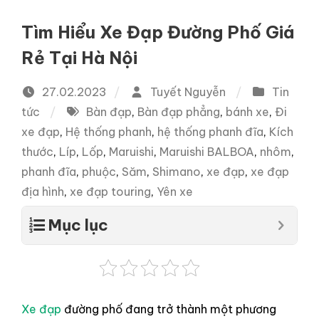
Tìm Hiểu Xe Đạp Đường Phố Giá
Rẻ Tại Hà Nội
27.02.2023
Tuyết Nguyễn
Tin
tức
Bàn đạp
,
Bàn đạp phẳng
,
bánh xe
,
Đi
xe đạp
,
Hệ thống phanh
,
hệ thống phanh đĩa
,
Kích
thước
,
Líp
,
Lốp
,
Maruishi
,
Maruishi BALBOA
,
nhôm
,
phanh đĩa
,
phuộc
,
Săm
,
Shimano
,
xe đạp
,
xe đạp
địa hình
,
xe đạp touring
,
Yên xe
Mục lục
Xe đạp
đường phố đang trở thành một phương