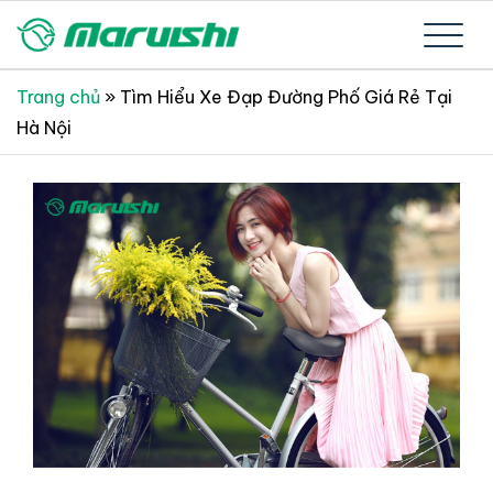
Skip
to
Xe đạp Nhật Bản nguyên thùng mới 100%
Xe đạp Nhật Bản Maruishi –
content
Trang chủ
»
Tìm Hiểu Xe Đạp Đường Phố Giá Rẻ Tại
Hà Nội
Since 1894