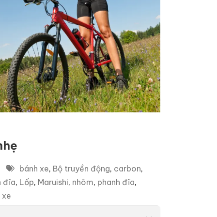
nhẹ
bánh xe
,
Bộ truyền động
,
carbon
,
 đĩa
,
Lốp
,
Maruishi
,
nhôm
,
phanh đĩa
,
 xe