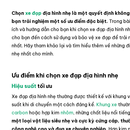
Chọn
xe đạp
địa hình nhẹ là một quyết định không
bạn trải nghiệm một số ưu điểm đặc biệt.
Trong bài
ích và hướng dẫn cho bạn khi chọn xe đạp địa hình nh
cho bạn đến cách sử dụng và bảo vệ xe đạp để trải 
nhất. Hãy tham khảo lại và tìm hiểu thêm về những đi
nhẹ nhất cho mình.
Ưu điểm khi chọn xe đạp địa hình nhẹ
Hiệu suất
tối ưu
Xe đạp địa hình nhẹ thường được thiết kế với khung v
suất khi di chuyển một cách đáng kể.
Khung xe
thườn
carbon
hoặc hợp kim
nhôm
, những chất liệu nổi tiế
một loại vật liệu siêu nhẹ và cực kỳ cứng cáp, t
công nghệ cao và đua xe chuyên nghiệp.
Hợp kim n