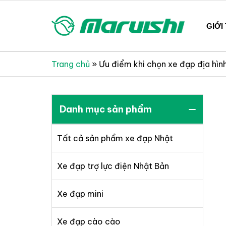
Skip
to
GIỚI
content
Xe đạp Nhật Bản nguyên thùng mới 100%
Xe đạp Nhật Bản Maruis
Trang chủ
»
Ưu điểm khi chọn xe đạp địa hìn
Danh mục sản phẩm
Tất cả sản phẩm xe đạp Nhật
Xe đạp trợ lực điện Nhật Bản
Xe đạp mini
Xe đạp cào cào