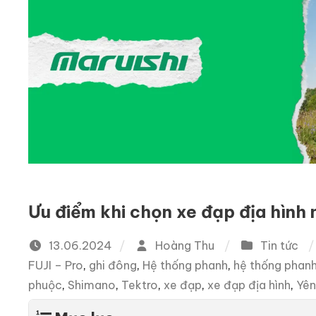
Ưu điểm khi chọn xe đạp địa hình 
13.06.2024
Hoàng Thu
Tin tức
FUJI – Pro
,
ghi đông
,
Hệ thống phanh
,
hệ thống phanh
phuộc
,
Shimano
,
Tektro
,
xe đạp
,
xe đạp địa hình
,
Yên