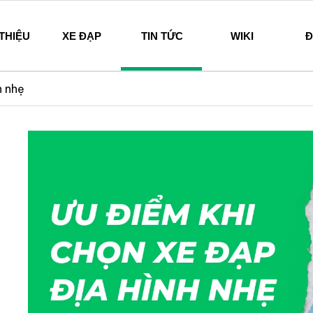
 THIỆU
XE ĐẠP
TIN TỨC
WIKI
Đ
hi – Since 1894
h nhẹ