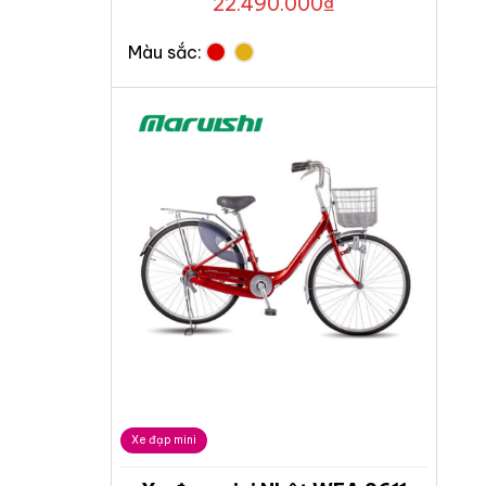
22.490.000
₫
Màu sắc:
Xe đạp mini