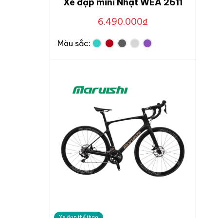
Xe đạp mini Nhật WEA 2611
6.490.000
₫
Màu sắc:
Xe đạp thể thao