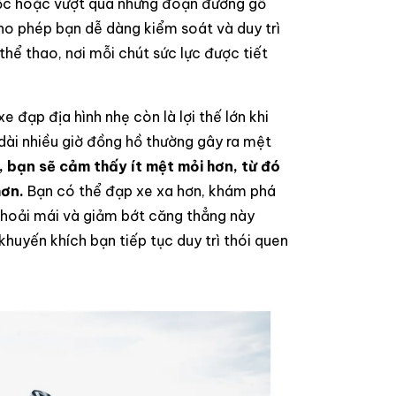
ốc hoặc vượt qua những đoạn đường gồ
ho phép bạn dễ dàng kiểm soát và duy trì
thể thao, nơi mỗi chút sức lực được tiết
e đạp địa hình nhẹ còn là lợi thế lớn khi
 dài nhiều giờ đồng hồ thường gây ra mệt
, bạn sẽ cảm thấy ít mệt mỏi hơn, từ đó
hơn.
Bạn có thể đạp xe xa hơn, khám phá
thoải mái và giảm bớt căng thẳng này
huyến khích bạn tiếp tục duy trì thói quen