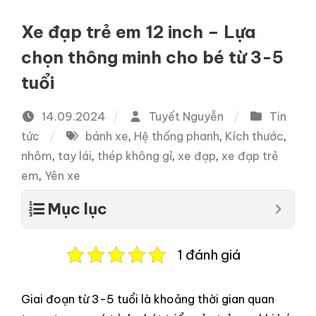
Xe đạp trẻ em 12 inch – Lựa
chọn thông minh cho bé từ 3-5
tuổi
14.09.2024
Tuyết Nguyễn
Tin
tức
bánh xe
,
Hệ thống phanh
,
Kích thước
,
nhôm
,
tay lái
,
thép không gỉ
,
xe đạp
,
xe đạp trẻ
em
,
Yên xe
Mục lục
1 đánh giá
Giai đoạn từ 3-5 tuổi là khoảng thời gian quan