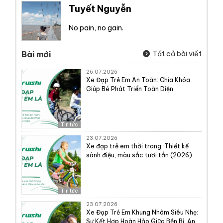
Tuyết Nguyễn
No pain, no gain.
Bài mới
Tất cả bài viết
26.07.2026
Xe Đạp Trẻ Em An Toàn: Chìa Khóa
Giúp Bé Phát Triển Toàn Diện
Tin tức
23.07.2026
Xe đạp trẻ em thời trang: Thiết kế
sành điệu, màu sắc tươi tắn (2026)
Tin tức
23.07.2026
Xe Đạp Trẻ Em Khung Nhôm Siêu Nhẹ:
Sự Kết Hợp Hoàn Hảo Giữa Bền Bỉ, An