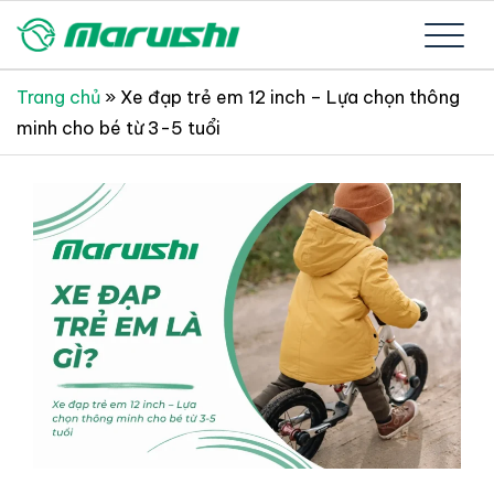
Skip
to
Xe đạp Nhật Bản nguyên thùng mới 100%
Xe đạp Nhật Bản Maruishi –
content
Trang chủ
»
Xe đạp trẻ em 12 inch – Lựa chọn thông
minh cho bé từ 3-5 tuổi
Since 1894