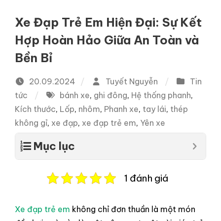
Xe Đạp Trẻ Em Hiện Đại: Sự Kết
Hợp Hoàn Hảo Giữa An Toàn và
Bền Bỉ
20.09.2024
Tuyết Nguyễn
Tin
tức
bánh xe
,
ghi đông
,
Hệ thống phanh
,
Kích thước
,
Lốp
,
nhôm
,
Phanh xe
,
tay lái
,
thép
không gỉ
,
xe đạp
,
xe đạp trẻ em
,
Yên xe
Mục lục
1 đánh giá
Xe đạp trẻ em
không chỉ đơn thuần là một món