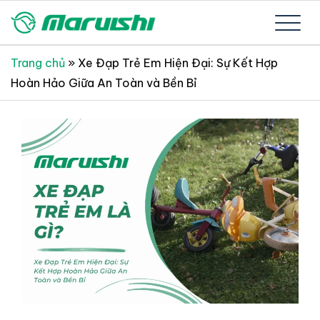
Skip
to
Xe đạp Nhật Bản nguyên thùng mới 100%
Xe đạp Nhật Bản Maruishi –
content
Trang chủ
»
Xe Đạp Trẻ Em Hiện Đại: Sự Kết Hợp
Hoàn Hảo Giữa An Toàn và Bền Bỉ
Since 1894