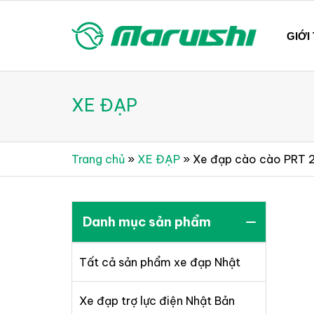
Skip
to
GIỚI
content
Xe đạp Nhật Bản nguyên thùng mới 100%
Xe đạp Nhật Bản Maruis
XE ĐẠP
Trang chủ
»
XE ĐẠP
»
Xe đạp cào cào PRT 
Danh mục sản phẩm
Tất cả sản phẩm xe đạp Nhật
Xe đạp trợ lực điện Nhật Bản