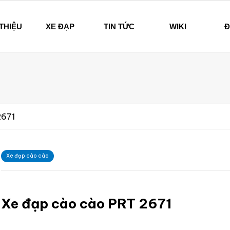
 THIỆU
XE ĐẠP
TIN TỨC
WIKI
Đ
hi – Since 1894
2671
Xe đạp cào cào
Xe đạp cào cào PRT 2671