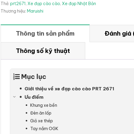
Thẻ:
prt2671
,
Xe đạp cào cào
,
Xe đạp Nhật Bản
Thương hiệu:
Maruishi
Thông tin sản phẩm
Đánh giá 
Thông số kỹ thuật
Mục lục
Giới thiệu về xe đạp cào cào PRT 2671
Ưu điểm
Khung xe bền
Đèn ăn lốp
Giỏ xe thép
Tay nắm OGK