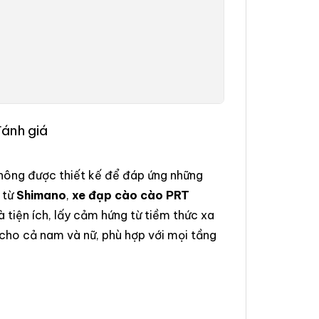
đánh giá
hông được thiết kế để đáp ứng những
 từ
Shimano
,
xe đạp cào cào PRT
 tiện ích, lấy cảm hứng từ tiềm thức xa
 cho cả nam và nữ, phù hợp với mọi tầng