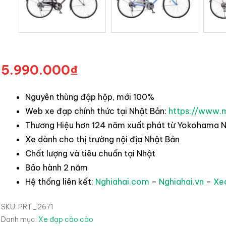
5.990.000
₫
Nguyên thùng đập hộp, mới 100%
Web xe đạp chính thức tại Nhật Bản:
https://www.m
Thương Hiệu hơn 124 năm xuất phát từ Yokohama N
Xe dành cho thị trường nội địa Nhật Bản
Chất lượng và tiêu chuẩn tại Nhật
Bảo hành 2 năm
Hệ thống liên kết:
Nghiahai.com
–
Nghiahai.vn
–
Xe
SKU:
PRT_2671
Danh mục:
Xe đạp cào cào