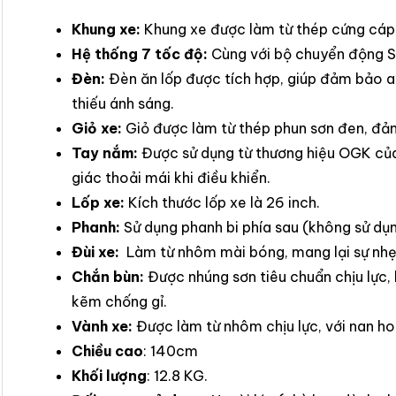
Khung xe:
Khung xe được làm từ thép cứng cáp,
Hệ thống 7 tốc độ:
Cùng với bộ chuyển động 
Đèn:
Đèn ăn lốp được tích hợp, giúp đảm bảo an
thiếu ánh sáng.
Giỏ xe:
Giỏ được làm từ thép phun sơn đen, đảm
Tay nắm:
Được sử dụng từ thương hiệu OGK củ
giác thoải mái khi điều khiển.
Lốp xe:
Kích thước lốp xe là 26 inch.
Phanh:
Sử dụng phanh bi phía sau (không sử dụ
Đùi xe:
Làm từ nhôm mài bóng, mang lại sự nhẹ
Chắn bùn:
Được nhúng sơn tiêu chuẩn chịu lực,
kẽm chống gỉ.
Vành xe:
Được làm từ nhôm chịu lực, với nan ho
Chiều cao
: 140cm
Khối lượng
: 12.8 KG.