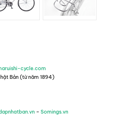
aruishi-cycle.com
hật Bản (từ năm 1894)
dapnhatban.vn
–
Somings.vn