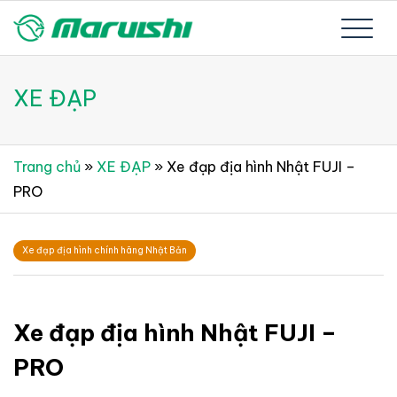
Skip
to
Xe đạp Nhật Bản nguyên thùng mới 100%
Xe đạp Nhật Bản Maruishi –
content
XE ĐẠP
Since 1894
Trang chủ
»
XE ĐẠP
»
Xe đạp địa hình Nhật FUJI –
PRO
Xe đạp địa hình chính hãng Nhật Bản
Xe đạp địa hình Nhật FUJI –
PRO