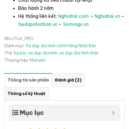
Chất lượng và tiêu chuẩn tại Nhật
Bảo hành 2 năm
Hệ thống liên kết:
Nghiahai.com
–
Nghiahai.vn
–
Xedapnhatban.vn
–
Somings.vn
SKU:
FUJI_PRO
Danh mục:
Xe đạp địa hình chính hãng Nhật Bản
Thẻ:
fuji pro
,
xe đạp địa hình
,
xe đạp địa hình nhật
Thương hiệu:
Maruishi
Thông tin sản phẩm
Đánh giá (2)
Thông số kỹ thuật
Mục lục