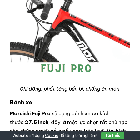
Ghi đông, phốt tăng bền bỉ, chống ăn mòn
Bánh xe
Maruishi Fuji Pro
sử dụng bánh xe có kích
thước
27.5 inch
, đây là một lựa chọn rất phù hợp
cho những người có chiều cao trên 1m6. Với kích
Website sử dụng
Cookie
để tăng trải nghiệm!
Tôi hiểu
thước bánh xe này, chiếc xe trở nên nổi bật và