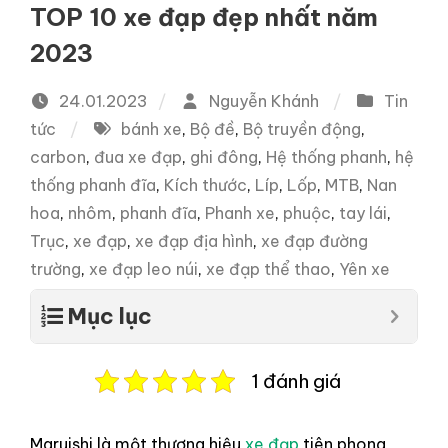
TOP 10 xe đạp đẹp nhất năm
2023
24.01.2023
Nguyễn Khánh
Tin
tức
bánh xe
,
Bộ đề
,
Bộ truyền động
,
carbon
,
đua xe đạp
,
ghi đông
,
Hệ thống phanh
,
hệ
thống phanh đĩa
,
Kích thước
,
Líp
,
Lốp
,
MTB
,
Nan
hoa
,
nhôm
,
phanh đĩa
,
Phanh xe
,
phuộc
,
tay lái
,
Trục
,
xe đạp
,
xe đạp địa hình
,
xe đạp đường
trường
,
xe đạp leo núi
,
xe đạp thể thao
,
Yên xe
Mục lục
1 đánh giá
Maruishi là một thương hiệu
xe đạp
tiên phong