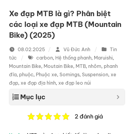
Xe đạp MTB là gì? Phân biệt
các loại xe đạp MTB (Mountain
Bike) (2025)
08.02.2025
Vũ Đức Anh
Tin
tức
carbon
,
Hệ thống phanh
,
Maruishi
,
Mountain Bike
,
Moutain Bike
,
MTB
,
nhôm
,
phanh
đĩa
,
phuộc
,
Phuộc xe
,
Somings
,
Suspension
,
xe
đạp
,
xe đạp địa hình
,
xe đạp leo núi
Mục lục
2 đánh giá