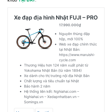
khảo
TẠI ĐÂY
.