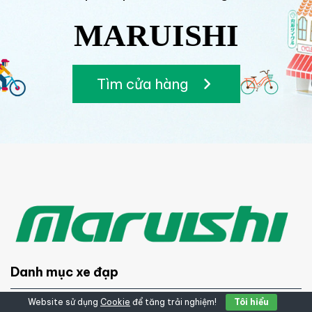
MARUISHI
Tìm cửa hàng
Danh mục xe đạp
Website sử dụng
Cookie
để tăng trải nghiệm!
Tôi hiểu