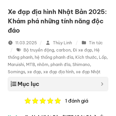
Xe đạp địa hình Nhật Bản 2025:
Khám phá những tính năng độc
đáo
11.03.2025
Thùy Linh
Tin tức
Bộ truyền động
,
carbon
,
Đi xe đạp
,
Hệ
thống phanh
,
hệ thống phanh đĩa
,
Kích thước
,
Lốp
,
Maruishi
,
MTB
,
nhôm
,
phanh đĩa
,
Shimano
,
Somings
,
xe đạp
,
xe đạp địa hình
,
xe đạp Nhật
Mục lục
1 đánh giá