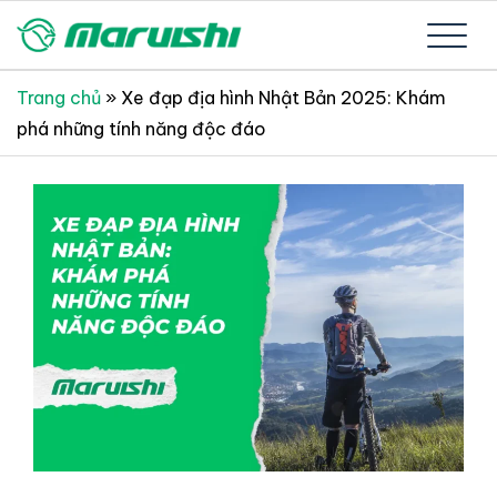
Skip
to
Xe đạp Nhật Bản nguyên thùng mới 100%
Xe đạp Nhật Bản Maruishi –
content
Trang chủ
»
Xe đạp địa hình Nhật Bản 2025: Khám
phá những tính năng độc đáo
Since 1894