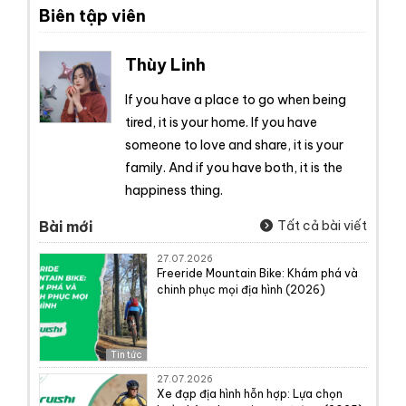
Biên tập viên
Thùy Linh
If you have a place to go when being
tired, it is your home. If you have
someone to love and share, it is your
family. And if you have both, it is the
happiness thing.
Bài mới
Tất cả bài viết
27.07.2026
Freeride Mountain Bike: Khám phá và
chinh phục mọi địa hình (2026)
Tin tức
27.07.2026
Xe đạp địa hình hỗn hợp: Lựa chọn