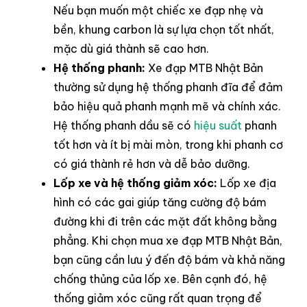
Nếu bạn muốn một chiếc xe đạp nhẹ và
bền, khung carbon là sự lựa chọn tốt nhất,
mặc dù giá thành sẽ cao hơn.
Hệ thống phanh:
Xe đạp MTB Nhật Bản
thường sử dụng hệ thống phanh đĩa để đảm
bảo hiệu quả phanh mạnh mẽ và chính xác.
Hệ thống phanh dầu sẽ có
hiệu suất
phanh
tốt hơn và ít bị mài mòn, trong khi phanh cơ
có giá thành rẻ hơn và dễ bảo dưỡng.
Lốp xe và hệ thống giảm xóc:
Lốp xe địa
hình có các gai giúp tăng cường độ bám
đường khi đi trên các mặt đất không bằng
phẳng. Khi chọn mua xe đạp MTB Nhật Bản,
bạn cũng cần lưu ý đến độ bám và khả năng
chống thủng của lốp xe. Bên cạnh đó, hệ
thống giảm xóc cũng rất quan trọng để