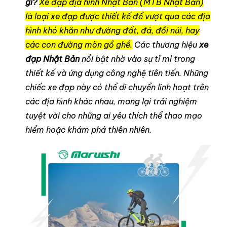
gì?
Xe đạp địa hình Nhật Bản (MTB Nhật Bản)
là loại xe đạp được thiết kế để vượt qua các địa
hình khó khăn như đường đất, đá, đồi núi, hay
các con đường mòn gồ ghề.
Các thương hiệu
xe
đạp Nhật Bản
nổi bật nhờ vào sự tỉ mỉ trong
thiết kế và ứng dụng công nghệ tiên tiến. Những
chiếc xe đạp này có thể di chuyển linh hoạt trên
các địa hình khác nhau, mang lại trải nghiệm
tuyệt vời cho những ai yêu thích thể thao mạo
hiểm hoặc khám phá thiên nhiên.