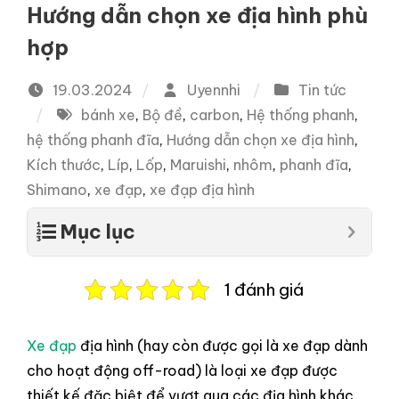
Hướng dẫn chọn xe địa hình phù
hợp
19.03.2024
Uyennhi
Tin tức
bánh xe
,
Bộ đề
,
carbon
,
Hệ thống phanh
,
hệ thống phanh đĩa
,
Hướng dẫn chọn xe địa hình
,
Kích thước
,
Líp
,
Lốp
,
Maruishi
,
nhôm
,
phanh đĩa
,
Shimano
,
xe đạp
,
xe đạp địa hình
Mục lục
1 đánh giá
Xe đạp
địa hình (hay còn được gọi là xe đạp dành
cho hoạt động off-road) là loại xe đạp được
thiết kế đặc biệt để vượt qua các địa hình khác