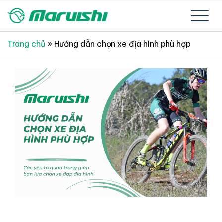
Skip
to
Xe đạp Nhật Bản nguyên thùng mới 100%
Xe đạp Nhật Bản Maruishi –
content
Trang chủ
»
Hướng dẫn chọn xe địa hình phù hợp
Since 1894