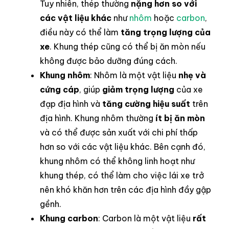
Tuy nhiên, thép thường
nặng hơn so với
các vật liệu khác
như
nhôm
hoặc
carbon
,
điều này có thể làm
tăng trọng lượng của
xe
. Khung thép cũng có thể bị ăn mòn nếu
không được bảo dưỡng đúng cách.
Khung nhôm
: Nhôm là một vật liệu
nhẹ và
cứng cáp
, giúp
giảm trọng lượng
của xe
đạp địa hình và
tăng cường hiệu suất
trên
địa hình. Khung nhôm thường
ít bị ăn mòn
và có thể được sản xuất với chi phí thấp
hơn so với các vật liệu khác. Bên cạnh đó,
khung nhôm có thể không linh hoạt như
khung thép, có thể làm cho việc lái xe trở
nên khó khăn hơn trên các địa hình đầy gập
gềnh.
Khung carbon
: Carbon là một vật liệu
rất