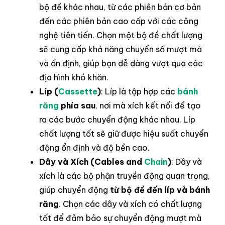
bộ đề khác nhau, từ các phiên bản cơ bản
đến các phiên bản cao cấp với các công
nghệ tiên tiến. Chọn một bộ đề chất lượng
sẽ cung cấp khả năng chuyển số mượt mà
và ổn định, giúp bạn dễ dàng vượt qua các
địa hình khó khăn.
Líp (
Cassette
)
: Líp là tập hợp các
bánh
răng
phía sau
, nơi mà xích kết nối để tạo
ra các bước chuyển động khác nhau. Líp
chất lượng tốt sẽ giữ được hiệu suất chuyển
động ổn định và độ bền cao.
Dây và Xích (Cables and
Chain
)
: Dây và
xích là các bộ phận truyền động quan trọng,
giúp chuyển động
từ bộ đề đến líp
và bánh
răng
. Chọn các dây và xích có chất lượng
tốt để đảm bảo sự chuyển động mượt mà