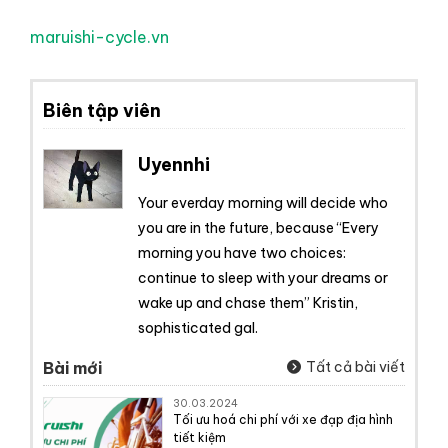
maruishi-cycle.vn
Biên tập viên
Uyennhi
Your everday morning will decide who
you are in the future, because “Every
morning you have two choices:
continue to sleep with your dreams or
wake up and chase them” Kristin,
sophisticated gal.
Bài mới
Tất cả bài viết
30.03.2024
Tối ưu hoá chi phí với xe đạp địa hình
tiết kiệm