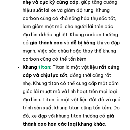
nhẹ và cực kỳ cứng cáp
, giúp tăng cường
hiệu suất lái xe và giảm độ rung. Khung
carbon cũng có khả năng hấp thụ sốc tốt,
làm giảm mệt mỏi cho người lái trên các
địa hình khắc nghiệt. Khung carbon thường
có
giá thành cao
và
dễ bị hỏng
khi va đập
mạnh. Việc sửa chữa hoặc thay thế khung
carbon cũng có thể tốn kém.
Khung
titan
: Titan là một vật liệu
rất cứng
cáp và chịu lực tốt
, đồng thời cũng rất
nhẹ. Khung titan có thể cung cấp một cảm
giác lái mượt mà và linh hoạt trên mọi loại
địa hình. Titan là một vật liệu đắt đỏ và quá
trình sản xuất khung titan cũng tốn kém. Do
đó, xe đạp với khung titan thường có
giá
thành cao hơn các loại khung khác.